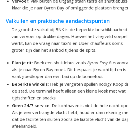
Vervoer:
Vlak buiten de uitgang staan taxi’s en shuttlebus
klaar die je naar Byron Bay of omliggende plaatsen brenge
Valkuilen en praktische aandachtspunten
De grootste valkuil bij BNK is de beperkte beschikbaarheid
van vervoer op drukke dagen. Hoewel het vliegveld soepel
werkt, kan de vraag naar taxi’s en Uber-chauffeurs soms
groter zijn dan het aanbod tijdens de spits.
Plan je rit:
Boek een shuttlebus zoals
Byron Easy Bus
voora
als je naar Byron Bay moet. Dit bespaart je wachttijd en is
vaak goedkoper dan een taxi op de bonnefooi.
Beperkte winkels:
Heb je vergeten spullen nodig? Koop di
de stad. De terminal heeft alleen een kleine kiosk met wat
tijdschriften en snacks.
Geen 24/7 service:
De luchthaven is niet de hele nacht ope
Als je een vertraagde vlucht hebt, houd er dan rekening m
dat de faciliteiten sluiten zodra de laatste vlucht van de dag
afgehandeld.