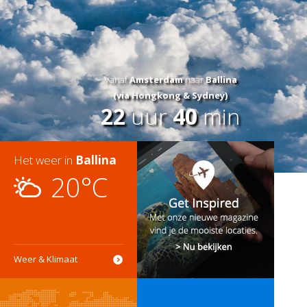
Vanaf
Amsterdam
naar
Ballina
(via Hongkong & Sydney)
22
uur
40
min
Het weer in
Ballina
20°C
Weer & Klimaat