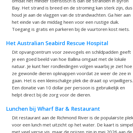
omdat het minder toeristisch is dan de stranden in Byron
Bay. Het strand is breed en de stroming kan sterk zijn, dus
houd je aan de vlaggen van de strandwachten. Ga hier aan
het einde van de middag heen voor een rustige duik.
Toegang is gratis en parkeren bij de vuurtoren kost niets.
Het Australian Seabird Rescue Hospital
Dit opvangcentrum voor zeevogels en schildpadden geeft
je een goed beeld van hoe Ballina omgaat met de lokale
natuur. Je kunt hier rondleidingen volgen waarbij je ziet hoe
ze gewonde dieren opknappen voordat ze weer de zee in
gaan. Het is een kleinschalige plek die draait op vrijwilligers.
Een donatie van 10 dollar per persoon is gebruikelijk en
helpt direct bij de zorg voor de dieren.
Lunchen bij Wharf Bar & Restaurant
Dit restaurant aan de Richmond River is de populairste ple
voor een lunch met uitzicht op het water. De kaart is simpe
met veel verse vis, maar de prijzen zijn in mei 2026 aan de