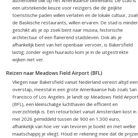
authentieke blik op het Amerikaanse binnenland. De stad is
een uitstekende keuze voor reizigers die de geijkte
toeristische paden willen verlaten en de lokale cultuur, zoal
de Baskische restaurants, willen ervaren. De stad is minder
geschikt als je op zoek bent naar musea, historische
architectuur of een flanerend stadsleven. Ook als je
afhankelijk bent van het openbaar vervoer, is Bakersfield
lastig; zonder eigen huurauto kom je in de uitgestrekte
wijken niet ver.
Reizen naar Meadows Field Airport (BFL)
Vliegen naar Bakersfield vanuit Nederland vereist altijd een
overstap, meestal in een grote Amerikaanse hub zoals San
Francisco of Los Angeles. Je landt op Meadows Field Airpor
(BFL), een kleinschalige luchthaven die efficiënt en
overzichtelijk is. Een retourticket vanuit Amsterdam kost in
mei 2026 gemiddeld tussen de 900 en 1.300 euro,
afhankelijk van hoe ver van tevoren je boekt en met welke
maatschappij je vliegt. Houd er rekening mee dat de prijze