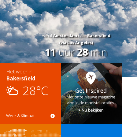
Vanaf
Amsterdam
naar
Bakersfield
(via Los Angeles)
11
uur
28
min
Het weer in
Bakersfield
28°C
Weer & Klimaat