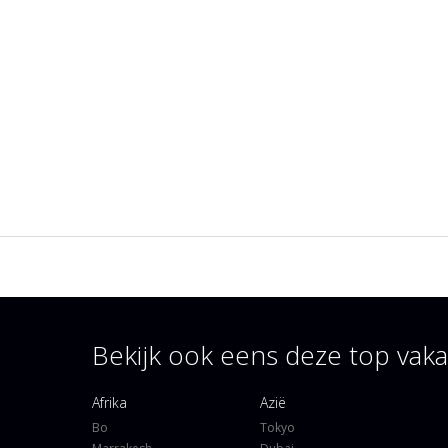
Bekijk ook eens deze top va
Afrika
Azië
Bo
Tokyo