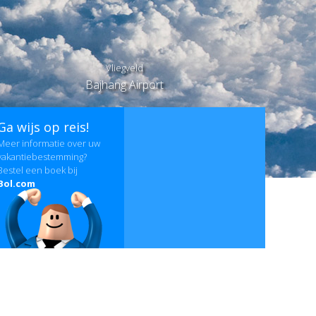
Vliegveld
Bajhang Airport
Ga wijs op reis!
Meer informatie over uw
vakantiebestemming?
Bestel een boek bij
Bol.com