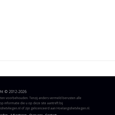
ght © 2012-2026
hten voorbehouden. Tenzij anders vermeld berusten alle
op informatie die u op deze site aantreft bij
shetvliegen.nl of zijn gelicenceerd aan Hoelangishetvliegen.nl.