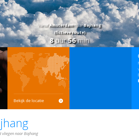
Vanaf
Amsterdam
naar
Bajhang
(fictieve route)
8
uur
56
min
Bekijk de locatie
jhang
t vliegen naar Bajhang