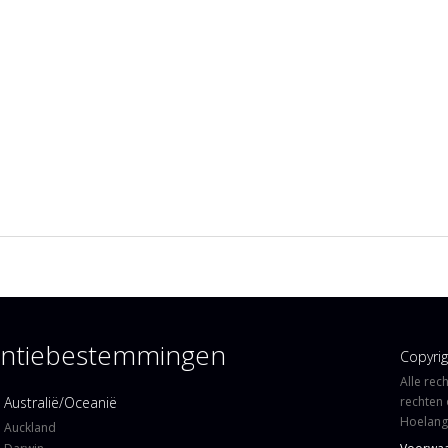
kantiebestemmingen
Copyri
Alle rec
Australië/Oceanië
rechten 
Hoelangi
Auckland