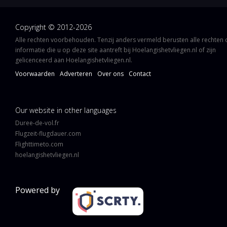
Copyright © 2012-2026
Alle rechten voorbehouden. Tenzij anders vermeld berusten alle rechten
informatie die u op deze site aantreft bij Hoelangishetvliegen.nl of zijn
gelicenceerd aan Hoelangishetvliegen.nl.
Voorwaarden
Adverteren
Over ons
Contact
Our website in other languages
Duree-de-vol.fr
Flugzeit-flugdauer.com
Flighttimeto.com
hoelangishetvliegen.nl
Powered by