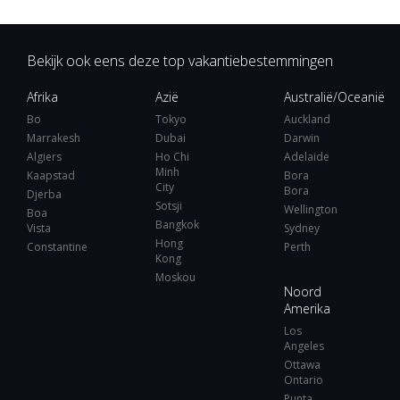
Bekijk ook eens deze top vakantiebestemmingen
Afrika
Azië
Australië/Oceanië
Bo
Tokyo
Auckland
Marrakesh
Dubai
Darwin
Algiers
Ho Chi
Adelaide
Minh
Kaapstad
Bora
City
Bora
Djerba
Sotsji
Wellington
Boa
Bangkok
Vista
Sydney
Hong
Constantine
Perth
Kong
Moskou
Noord
Amerika
Los
Angeles
Ottawa
Ontario
Punta