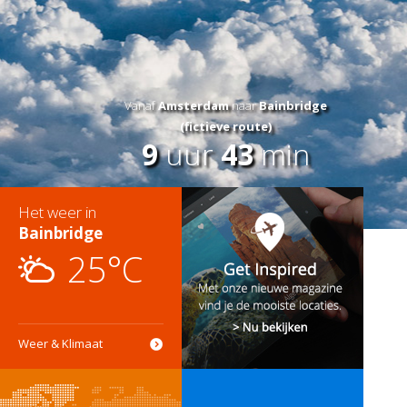
Vanaf
Amsterdam
naar
Bainbridge
(fictieve route)
9
uur
43
min
Het weer in
Bainbridge
25°C
Weer & Klimaat