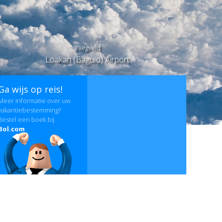
Vliegveld
Loakan (Baguio) Airport
Ga wijs op reis!
Meer informatie over uw
vakantiebestemming?
Bestel een boek bij
Bol.com