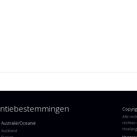
kantiebestemmingen
Copyri
Alle rec
Australië/Oceanië
rechten 
Hoelangi
Auckland