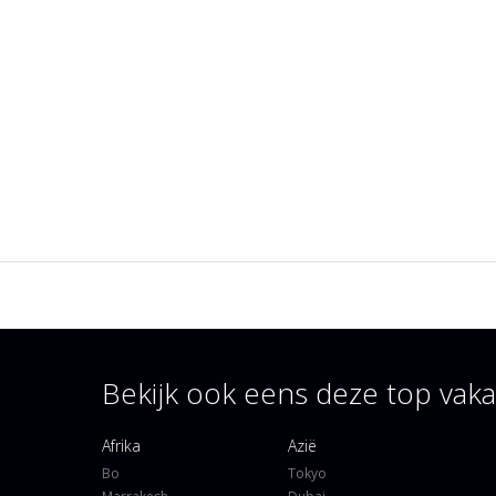
Bekijk ook eens deze top va
Afrika
Azië
Bo
Tokyo