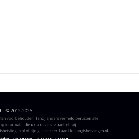
ght © 2012-2026
hten voorbehouden. Tenzij anders vermeld berusten alle
op informatie die u op deze site aantreft bij
shetvliegen.nl of zijn gelicenceerd aan Hoelangishetvliegen.nl.