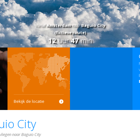
Vanaf
Amsterdam
naar
Baguio City
(fictieve route)
12
uur
47
min
Bekijk de locatie
io City
vliegen naar Baguio City