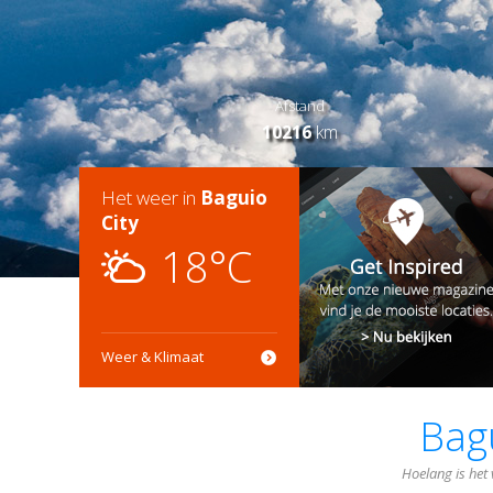
Afstand
10216
km
Het weer in
Baguio
City
18°C
Weer & Klimaat
Bagu
Hoelang is het 