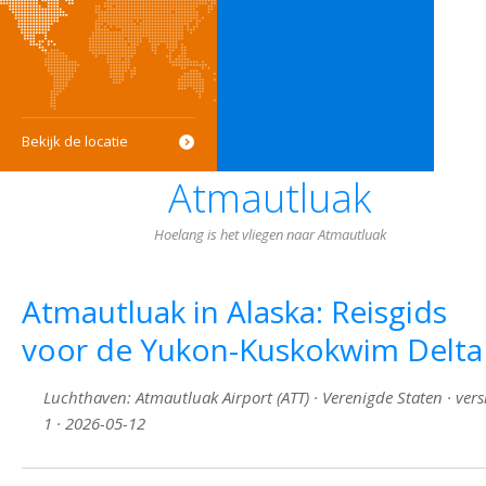
Bekijk de locatie
Atmautluak
Hoelang is het vliegen naar Atmautluak
Atmautluak in Alaska: Reisgids
voor de Yukon-Kuskokwim Delta
Luchthaven: Atmautluak Airport (ATT) · Verenigde Staten · vers
1 · 2026-05-12