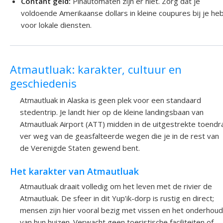
Contant geld:
Pinautomaten zijn er niet. Zorg dat je
voldoende Amerikaanse dollars in kleine coupures bij je he
voor lokale diensten.
Atmautluak: karakter, cultuur en
geschiedenis
Atmautluak in Alaska is geen plek voor een standaard
stedentrip. Je landt hier op de kleine landingsbaan van
Atmautluak Airport (ATT) midden in de uitgestrekte toendr
ver weg van de geasfalteerde wegen die je in de rest van
de Verenigde Staten gewend bent.
Het karakter van Atmautluak
Atmautluak draait volledig om het leven met de rivier de
Atmautluak. De sfeer in dit Yup’ik-dorp is rustig en direct;
mensen zijn hier vooral bezig met vissen en het onderhoud
van hun huizen. Verwacht geen toeristische faciliteiten of