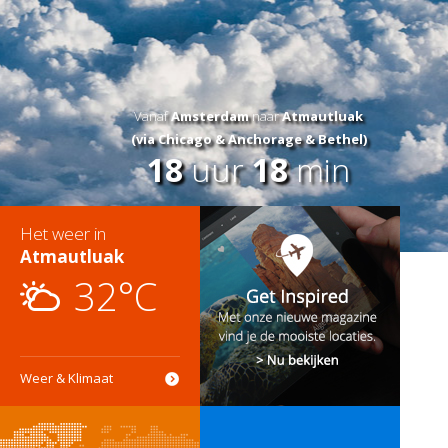
Vanaf
Amsterdam
naar
Atmautluak
(via Chicago & Anchorage & Bethel)
18
uur
18
min
Het weer in
Atmautluak
32°C
Weer & Klimaat