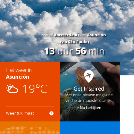
Vanaf
Amsterdam
naar
Asunción
(via São Paulo)
13
uur
56
min
Het weer in
Asunción
19°C
Weer & Klimaat