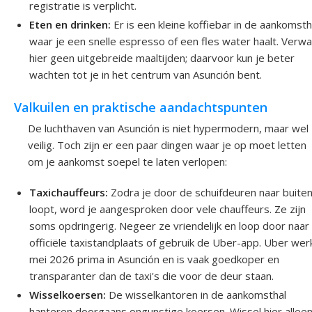
registratie is verplicht.
Eten en drinken:
Er is een kleine koffiebar in de aankomsth
waar je een snelle espresso of een fles water haalt. Verw
hier geen uitgebreide maaltijden; daarvoor kun je beter
wachten tot je in het centrum van Asunción bent.
Valkuilen en praktische aandachtspunten
De luchthaven van Asunción is niet hypermodern, maar wel
veilig. Toch zijn er een paar dingen waar je op moet letten
om je aankomst soepel te laten verlopen:
Taxichauffeurs:
Zodra je door de schuifdeuren naar buite
loopt, word je aangesproken door vele chauffeurs. Ze zijn
soms opdringerig. Negeer ze vriendelijk en loop door naar
officiële taxistandplaats of gebruik de Uber-app. Uber werk
mei 2026 prima in Asunción en is vaak goedkoper en
transparanter dan de taxi's die voor de deur staan.
Wisselkoersen:
De wisselkantoren in de aankomsthal
hanteren doorgaans ongunstige koersen. Wissel hier alleen