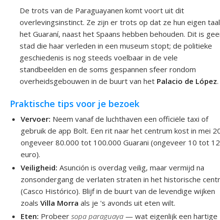
De trots van de Paraguayanen komt voort uit dit
overlevingsinstinct. Ze zijn er trots op dat ze hun eigen taal
het Guaraní, naast het Spaans hebben behouden. Dit is gee
stad die haar verleden in een museum stopt; de politieke
geschiedenis is nog steeds voelbaar in de vele
standbeelden en de soms gespannen sfeer rondom
overheidsgebouwen in de buurt van het
Palacio de López
.
Praktische tips voor je bezoek
Vervoer:
Neem vanaf de luchthaven een officiële taxi of
gebruik de app Bolt. Een rit naar het centrum kost in mei 
ongeveer 80.000 tot 100.000 Guarani (ongeveer 10 tot 1
euro).
Veiligheid:
Asunción is overdag veilig, maar vermijd na
zonsondergang de verlaten straten in het historische cen
(Casco Histórico). Blijf in de buurt van de levendige wijken
zoals
Villa Morra
als je 's avonds uit eten wilt.
Eten:
Probeer
sopa paraguaya
— wat eigenlijk een hartige