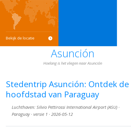
Bekijk de locatie
Asunción
Hoelang is het vliegen naar Asunción
Stedentrip Asunción: Ontdek de
hoofdstad van Paraguay
Luchthaven: Silvio Pettirossi International Airport (ASU) ·
Paraguay · versie 1 · 2026-05-12