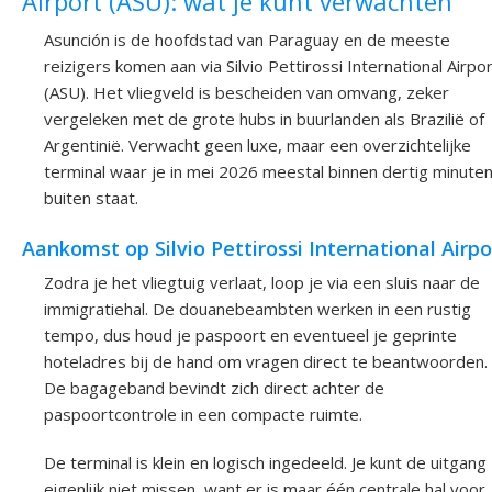
Airport (ASU): wat je kunt verwachten
Asunción is de hoofdstad van Paraguay en de meeste
reizigers komen aan via Silvio Pettirossi International Airpo
(ASU). Het vliegveld is bescheiden van omvang, zeker
vergeleken met de grote hubs in buurlanden als Brazilië of
Argentinië. Verwacht geen luxe, maar een overzichtelijke
terminal waar je in mei 2026 meestal binnen dertig minute
buiten staat.
Aankomst op Silvio Pettirossi International Airpo
Zodra je het vliegtuig verlaat, loop je via een sluis naar de
immigratiehal. De douanebeambten werken in een rustig
tempo, dus houd je paspoort en eventueel je geprinte
hoteladres bij de hand om vragen direct te beantwoorden.
De bagageband bevindt zich direct achter de
paspoortcontrole in een compacte ruimte.
De terminal is klein en logisch ingedeeld. Je kunt de uitgang
eigenlijk niet missen, want er is maar één centrale hal voor