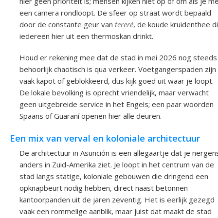
hier geen prioriteit is; mensen kijken niet op of om als je m
een camera rondloopt. De sfeer op straat wordt bepaald
door de constante geur van
tereré
, de koude kruidenthee d
iedereen hier uit een thermoskan drinkt.
Houd er rekening mee dat de stad in mei 2026 nog steeds
behoorlijk chaotisch is qua verkeer. Voetgangerspaden zijn
vaak kapot of geblokkeerd, dus kijk goed uit waar je loopt.
De lokale bevolking is oprecht vriendelijk, maar verwacht
geen uitgebreide service in het Engels; een paar woorden
Spaans of Guaraní openen hier alle deuren.
Een mix van verval en koloniale architectuur
De architectuur in Asunción is een allegaartje dat je nergen
anders in Zuid-Amerika ziet. Je loopt in het centrum van de
stad langs statige, koloniale gebouwen die dringend een
opknapbeurt nodig hebben, direct naast betonnen
kantoorpanden uit de jaren zeventig. Het is eerlijk gezegd
vaak een rommelige aanblik, maar juist dat maakt de stad