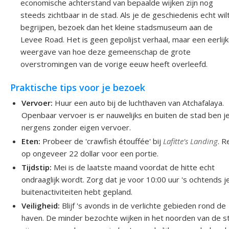
economische achterstand van bepaalde wijken zijn nog
steeds zichtbaar in de stad. Als je de geschiedenis echt wil
begrijpen, bezoek dan het kleine stadsmuseum aan de
Levee Road. Het is geen gepolijst verhaal, maar een eerlij
weergave van hoe deze gemeenschap de grote
overstromingen van de vorige eeuw heeft overleefd.
Praktische tips voor je bezoek
Vervoer:
Huur een auto bij de luchthaven van Atchafalaya.
Openbaar vervoer is er nauwelijks en buiten de stad ben j
nergens zonder eigen vervoer.
Eten:
Probeer de 'crawfish étouffée' bij
Lafitte’s Landing
. R
op ongeveer 22 dollar voor een portie.
Tijdstip:
Mei is de laatste maand voordat de hitte echt
ondraaglijk wordt. Zorg dat je voor 10:00 uur 's ochtends j
buitenactiviteiten hebt gepland.
Veiligheid:
Blijf 's avonds in de verlichte gebieden rond de
haven. De minder bezochte wijken in het noorden van de s