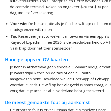
autoverhuurders zoals Enterprise en Hertz bevinden zich i
de centrale terminal. Reken op ongeveer $70 tot $90 per
dag, inclusief verzekering.
Voor wie:
De beste optie als je flexibel wilt zijn en buiten 
stadsgrenzen wilt rijden.
Tip:
Reserveer je auto weken van tevoren via een app als
Kayak of Expedia. In mei 2026 is de beschikbaarheid op A
vaak krap door het toeristenseizoen.
Handige apps en OV-kaarten
Je hebt in Atchafalaya geen speciale OV-kaart nodig, omdat
je waarschijnlijk toch op de taxi of een huurauto
aangewezen bent. Download wel de Uber-app of Lyft-app
voordat je landt. De wifi op het vliegveld is soms traag, du
zorg dat je je account al in Nederland hebt geactiveerd.
De meest gemaakte fout bij aankomst
De grootste fout is ervan uitgaan dat je simpelweg naar