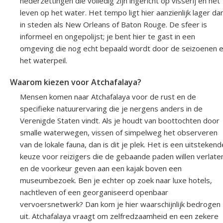
nederzettingen die volledig zijn ingericht op visserij en het
leven op het water. Het tempo ligt hier aanzienlijk lager da
in steden als New Orleans of Baton Rouge. De sfeer is
informeel en ongepolijst; je bent hier te gast in een
omgeving die nog echt bepaald wordt door de seizoenen 
het waterpeil.
Waarom kiezen voor Atchafalaya?
Mensen komen naar Atchafalaya voor de rust en de
specifieke natuurervaring die je nergens anders in de
Verenigde Staten vindt. Als je houdt van boottochten door
smalle waterwegen, vissen of simpelweg het observeren
van de lokale fauna, dan is dit je plek. Het is een uitstekend
keuze voor reizigers die de gebaande paden willen verlate
en de voorkeur geven aan een kajak boven een
museumbezoek. Ben je echter op zoek naar luxe hotels,
nachtleven of een georganiseerd openbaar
vervoersnetwerk? Dan kom je hier waarschijnlijk bedrogen
uit. Atchafalaya vraagt om zelfredzaamheid en een zekere