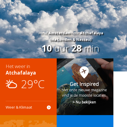
Vanaf
Amsterdam
naar
Atchafalaya
(via Londen & Nassau)
10
uur
28
min
Het weer in
Atchafalaya
29°C
Weer & Klimaat