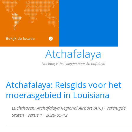
Bekijk de locatie
Atchafalaya
Hoelang is het vliegen naar Atchafalaya
Atchafalaya: Reisgids voor het
moerasgebied in Louisiana
Luchthaven: Atchafalaya Regional Airport (ATC) · Verenigde
Staten · versie 1 · 2026-05-12