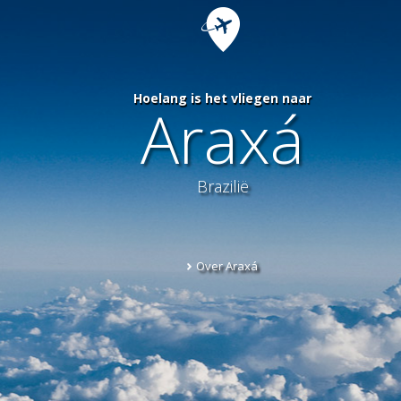
Hoelang is het vliegen naar
Araxá
Brazilië
Over Araxá