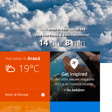
Vanaf
Amsterdam
naar
Araxá
(via São Paulo & Belo Horizonte)
14
uur
8
min
Het weer in
Araxá
19°C
Weer & Klimaat