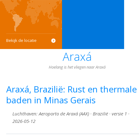
Bekijk de locatie
Araxá
Hoelang is het vliegen naar Araxá
Araxá, Brazilië: Rust en thermale
baden in Minas Gerais
Luchthaven: Aeroporto de Araxá (AAX) · Brazilië · versie 1 ·
2026-05-12