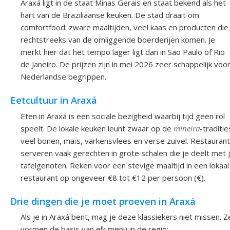
Araxá ligt in de staat Minas Gerais en staat bekend als het
hart van de Braziliaanse keuken. De stad draait om
comfortfood: zware maaltijden, veel kaas en producten die
rechtstreeks van de omliggende boerderijen komen. Je
merkt hier dat het tempo lager ligt dan in São Paulo of Rio
de Janeiro. De prijzen zijn in mei 2026 zeer schappelijk voo
Nederlandse begrippen.
Eetcultuur in Araxá
Eten in Araxá is een sociale bezigheid waarbij tijd geen rol
speelt. De lokale keuken leunt zwaar op de
mineira
-traditie
veel bonen, maïs, varkensvlees en verse zuivel. Restauran
serveren vaak gerechten in grote schalen die je deelt met 
tafelgenoten. Reken voor een stevige maaltijd in een lokaal
restaurant op ongeveer €8 tot €12 per persoon (€).
Drie dingen die je moet proeven in Araxá
Als je in Araxá bent, mag je deze klassiekers niet missen. Z
vormen de basis van elk menu in de regio: