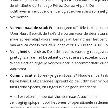
de efficiëntie op Santiago Pérez Quiroz Airport. De
luchthaven is verouderd en de logistiek kan soms rommelig
overkomen.
Vervoer naar de stad:
Er staan geen officiële taxi-apps zo
Uber klaar. Gebruik de taxi's die buiten voor de deur staan,
maar spreek altijd vooraf een prijs af. Een rit naar het cen
van Arauca kost in mei 2026 ongeveer 15.000 tot 20.000 p
Veiligheid en drukte:
De luchthaven is vaak erg rustig, wa
prettig is, maar het betekent ook dat je als bezoeker opval
Wees alert en regel je vervoer naar je accommodatie direct
aankomst.
Communicatie:
Spreek je geen Spaans? Houd een vertaal
bij de hand. Het personeel spreekt op de luchthaven vrijwe
uitsluitend Spaans, en Engels is hier geen standaard.
Houd er rekening mee dat vluchten naar Arauca soms
vertraging oplopen door het weer of operationele redenen
Wees flexibel in je planning en reken niet op een strak