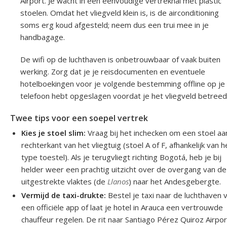
Airport. Je wacht in een eenvoudige vertrekhal met plastic
stoelen. Omdat het vliegveld klein is, is de airconditioning
soms erg koud afgesteld; neem dus een trui mee in je
handbagage.
De wifi op de luchthaven is onbetrouwbaar of vaak buiten
werking. Zorg dat je je reisdocumenten en eventuele
hotelboekingen voor je volgende bestemming offline op je
telefoon hebt opgeslagen voordat je het vliegveld betreed
Twee tips voor een soepel vertrek
Kies je stoel slim:
Vraag bij het inchecken om een stoel aa
rechterkant van het vliegtuig (stoel A of F, afhankelijk van h
type toestel). Als je terugvliegt richting Bogotá, heb je bij
helder weer een prachtig uitzicht over de overgang van de
uitgestrekte vlaktes (de
Llanos
) naar het Andesgebergte.
Vermijd de taxi-drukte:
Bestel je taxi naar de luchthaven v
een officiële app of laat je hotel in Arauca een vertrouwde
chauffeur regelen. De rit naar Santiago Pérez Quiroz Airpor