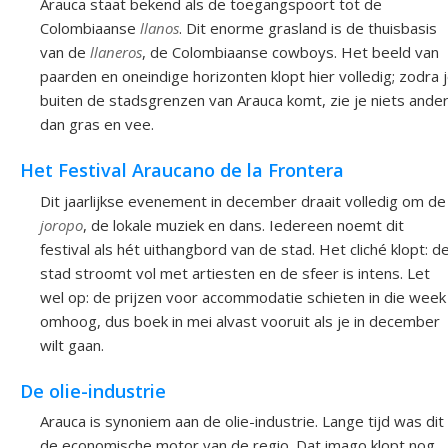
Arauca staat bekend als de toegangspoort tot de
Colombiaanse
llanos
. Dit enorme grasland is de thuisbasis
van de
llaneros
, de Colombiaanse cowboys. Het beeld van
paarden en oneindige horizonten klopt hier volledig; zodra 
buiten de stadsgrenzen van Arauca komt, zie je niets ande
dan gras en vee.
Het Festival Araucano de la Frontera
Dit jaarlijkse evenement in december draait volledig om de
joropo
, de lokale muziek en dans. Iedereen noemt dit
festival als hét uithangbord van de stad. Het cliché klopt: d
stad stroomt vol met artiesten en de sfeer is intens. Let
wel op: de prijzen voor accommodatie schieten in die week
omhoog, dus boek in mei alvast vooruit als je in december
wilt gaan.
De olie-industrie
Arauca is synoniem aan de olie-industrie. Lange tijd was dit
de economische motor van de regio. Dat imago klopt nog