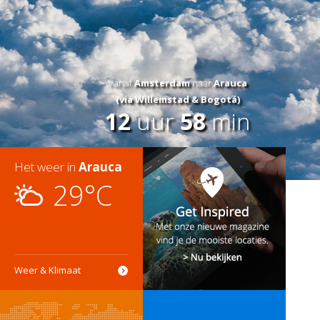
Vanaf
Amsterdam
naar
Arauca
(via Willemstad & Bogotá)
12
uur
58
min
Het weer in
Arauca
29°C
Weer & Klimaat