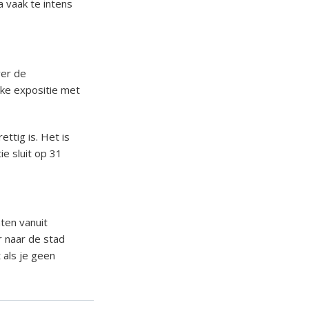
a vaak te intens
ver de
ijke expositie met
ettig is. Het is
ie sluit op 31
ten vanuit
r naar de stad
 als je geen