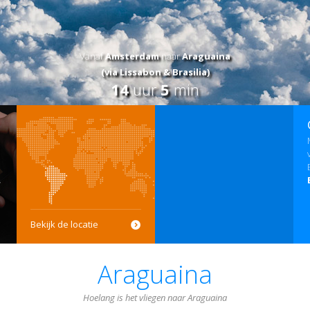
Vanaf
Amsterdam
naar
Araguaina
(via Lissabon & Brasilia)
14
uur
5
min
Bekijk de locatie
Araguaina
Hoelang is het vliegen naar Araguaina