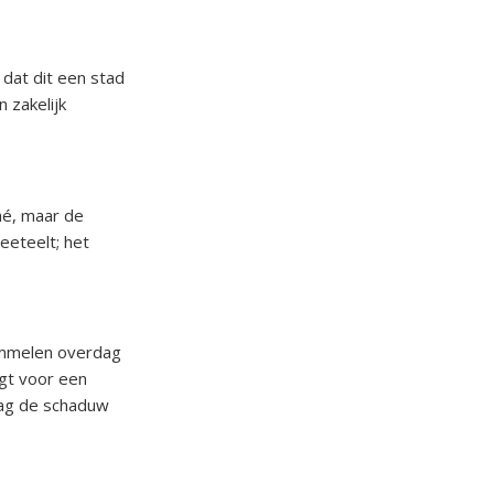
t dat dit een stad
 zakelijk
ché, maar de
eeteelt; het
ommelen overdag
rgt voor een
dag de schaduw