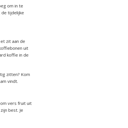
oeg om in te
e tijdelijke
et zit aan de
koffiebonen uit
rd koffie in de
stig zitten? Kom
aam vindt.
om vers fruit uit
zijn best. Je