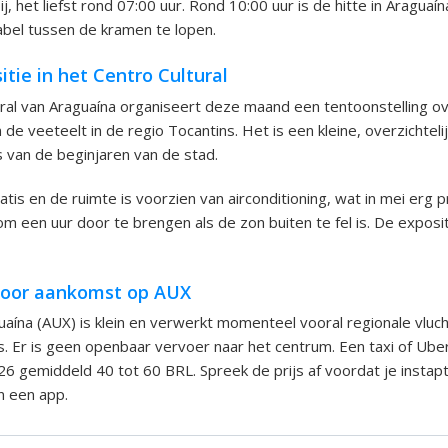
, het liefst rond 07:00 uur. Rond 10:00 uur is de hitte in Araguaín
bel tussen de kramen te lopen.
itie in het Centro Cultural
ral van Araguaína organiseert deze maand een tentoonstelling o
de veeteelt in de regio Tocantins. Het is een kleine, overzichtel
s van de beginjaren van de stad.
tis en de ruimte is voorzien van airconditioning, wat in mei erg pr
m een uur door te brengen als de zon buiten te fel is. De exposit
 voor aankomst op AUX
aína (AUX) is klein en verwerkt momenteel vooral regionale vluch
as. Er is geen openbaar vervoer naar het centrum. Een taxi of Ube
026 gemiddeld 40 tot 60 BRL. Spreek de prijs af voordat je instapt
n een app.