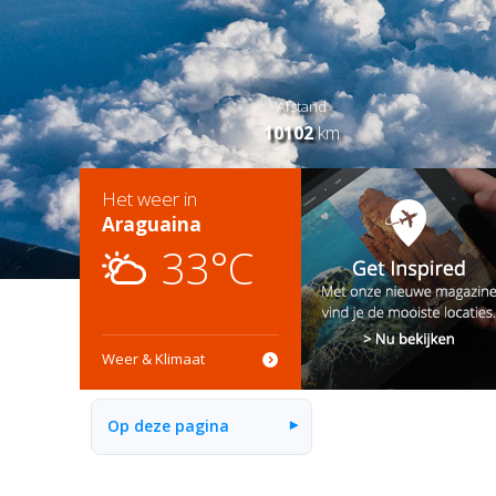
Afstand
10102
km
Het weer in
Araguaina
33°C
Weer & Klimaat
Op deze pagina
▾