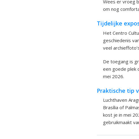
Wees er vroeg bij
om nog comforta
Tijdelijke expos
Het Centro Cultu
geschiedenis van 
veel archieffoto’
De toegang is gra
een goede plek o
mei 2026.
Praktische tip
Luchthaven Aragu
Brasília of Palm
kost je in mei 2
gebruikmaakt va