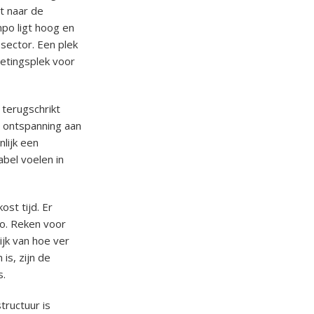
t naar de
mpo ligt hoog en
sector. Een plek
etingsplek voor
 terugschrikt
 ontspanning aan
lijk een
abel voelen in
st tijd. Er
ulo. Reken voor
ijk van hoe ver
is, zijn de
s.
tructuur is