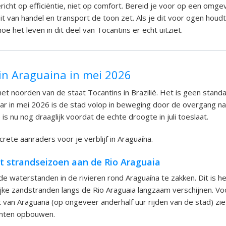
ericht op efficiëntie, niet op comfort. Bereid je voor op een omg
eit van handel en transport de toon zet. Als je dit voor ogen houdt,
e het leven in dit deel van Tocantins er echt uitziet.
in Araguaina in mei 2026
 het noorden van de staat Tocantins in Brazilië. Het is geen stand
r in mei 2026 is de stad volop in beweging door de overgang na
 is nu nog draaglijk voordat de echte droogte in juli toeslaat.
ncrete aanraders voor je verblijf in Araguaína.
et strandseizoen aan de Rio Araguaia
de waterstanden in de rivieren rond Araguaína te zakken. Dit is 
ijke zandstranden langs de Rio Araguaia langzaam verschijnen. Voo
t van Araguanã (op ongeveer anderhalf uur rijden van de stad) zie
enten opbouwen.