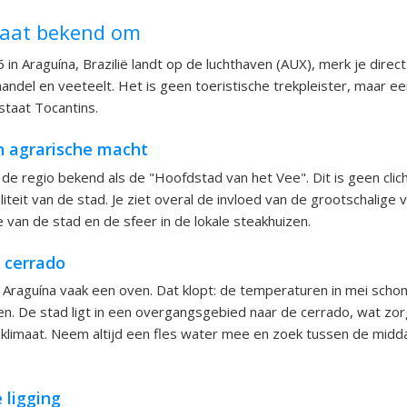
taat bekend om
6 in Araguína, Brazilië landt op de luchthaven (AUX), merk je direc
handel en veeteelt. Het is geen toeristische trekpleister, maar een
staat Tocantins.
 agrarische macht
n de regio bekend als de "Hoofdstad van het Vee". Dit is geen cli
teit van de stad. Je ziet overal de invloed van de grootschalige v
e van de stad en de sfeer in de lokale steakhuizen.
 cerrado
raguína vaak een oven. Dat klopt: de temperaturen in mei sch
n. De stad ligt in een overgangsgebied naar de cerrado, wat zo
 klimaat. Neem altijd een fles water mee en zoek tussen de mid
 ligging