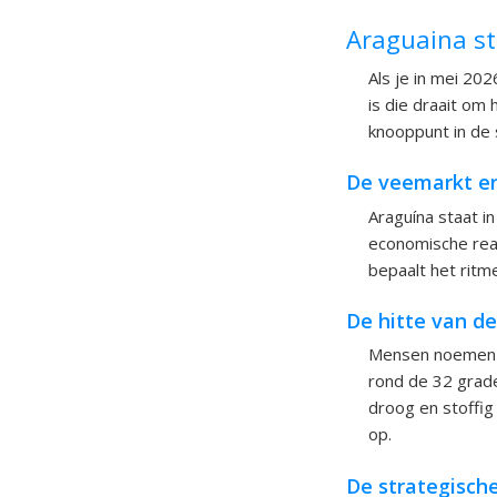
Araguaina s
Als je in mei 202
is die draait om 
knooppunt in de 
De veemarkt en
Araguína staat i
economische reali
bepaalt het ritm
De hitte van de
Mensen noemen A
rond de 32 grade
droog en stoffig
op.
De strategische