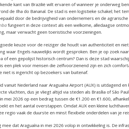
kende kant van Brazilië wilt ervaren of wanneer je onderweg ben
ond de Ilha do Bananal. De stad is een logistieke schakel; het te
epaald door de bedrijvigheid van ondernemers en de agrarische 
mba
fungeert in deze context als een welkome, alledaagse ontmo
ing, maar verwacht geen toeristische voorzieningen.
 goede keuze voor de reiziger die houdt van authenticiteit en niet
ng waar Engels nauwelijks wordt gesproken. Ben je op zoek naar
a of een gepolijst historisch centrum? Dan is deze stad waarschijn
 is een plek voor mensen die zelfvoorzienend zijn en zich comfort
 niet is ingericht op bezoekers van buitenaf.
d vanuit Nederland naar Araguaína Airport (AUX) is uitdagend en ko
cte vluchten, dus je vliegt altijd via steden als Brasília of São Pa
 in mei 2026 op een bedrag tussen de €1.200 en €1.600, afhankel
oekt en het aantal overstappen. Omdat AUX een kleine luchthaven 
ze regio vaak de duurste en minst flexibele onderdelen van je rei
 mee dat Araguaína in mei 2026 volop in ontwikkeling is. De infras