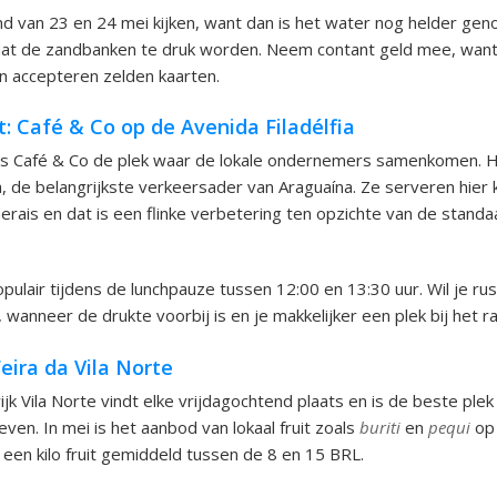
d van 23 en 24 mei kijken, want dan is het water nog helder gen
 de zandbanken te druk worden. Neem contant geld mee, want d
 accepteren zelden kaarten.
: Café & Co op de Avenida Filadélfia
 is Café & Co de plek waar de lokale ondernemers samenkomen. H
ia, de belangrijkste verkeersader van Araguaína. Ze serveren hier 
erais en dat is een flinke verbetering ten opzichte van de standaa
opulair tijdens de lunchpauze tussen 12:00 en 13:30 uur. Wil je ru
 wanneer de drukte voorbij is en je makkelijker een plek bij het r
eira da Vila Norte
jk Vila Norte vindt elke vrijdagochtend plaats en is de beste plek 
ven. In mei is het aanbod van lokaal fruit zoals
buriti
en
pequi
op 
r een kilo fruit gemiddeld tussen de 8 en 15 BRL.