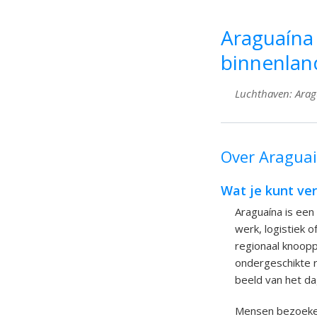
Araguaína 
binnenlan
Luchthaven: Aragua
Over Araguai
Wat je kunt ver
Araguaína is een 
werk, logistiek o
regionaal knoopp
ondergeschikte ro
beeld van het dag
Mensen bezoeken 