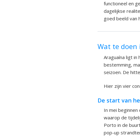
functioneel en g
dagelijkse realit
goed beeld van ho
Wat te doen 
Araguaína ligt in
bestemming, maa
seizoen. De hitte
Hier zijn vier co
De start van h
In mei beginnen 
waarop de tijdel
Porto in de buur
pop-up strandt