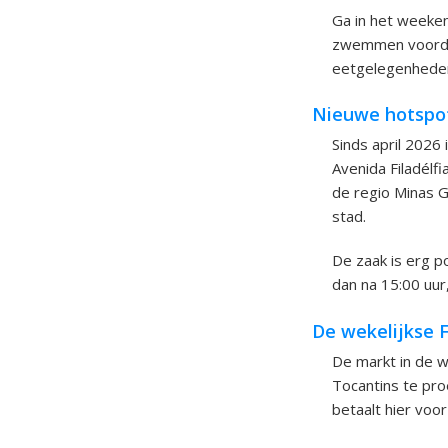
Ga in het weeken
zwemmen voordat
eetgelegenheden
Nieuwe hotspot
Sinds april 2026
Avenida Filadélf
de regio Minas G
stad.
De zaak is erg p
dan na 15:00 uur,
De wekelijkse F
De markt in de wi
Tocantins te proe
betaalt hier voo