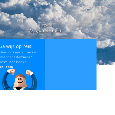
Vliegveld
Araguaína Airport
Ga wijs op reis!
Meer informatie over uw
vakantiebestemming?
Bestel een boek bij
Bol.com