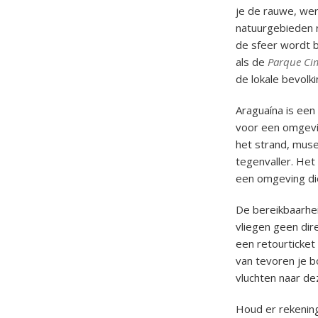
je de rauwe, wer
natuurgebieden r
de sfeer wordt b
als de
Parque Ci
de lokale bevolk
Araguaína is een
voor een omgevi
het strand, muse
tegenvaller. Het
een omgeving die
De bereikbaarhei
vliegen geen dire
een retourticket
van tevoren je b
vluchten naar de
Houd er rekening