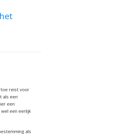
 het
rtoe reist voor
t als een
ier een
 wel een eerlijk
 bestemming als