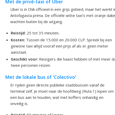
Met de privé-taxi of Uber
Uber is in Chili officieel in een grijs gebied, maar het werkt i
Antofagasta prima. De officiële witte taxi’s met oranje dak
wachten buiten bij de uitgang.
Reistijd:
25 tot 35 minuten.
Kosten:
Tussen de 15.000 en 20.000 CLP. Spreek bij een
gewone taxi altijd vooraf een prijs af als er geen meter
aanstaat.
Geschikt voor:
Reizigers die haast hebben of met meer d
twee personen reizen.
Met de lokale bus of 'Colectivo'
Er rijden geen directe publieke stadsbussen vanaf de
terminal zelf. Je moet naar de hoofdweg (Ruta 1) lopen om
een bus aan te houden, wat met koffers onhandig en
onveilig is.
Reistijd:
60 minuten of langer.