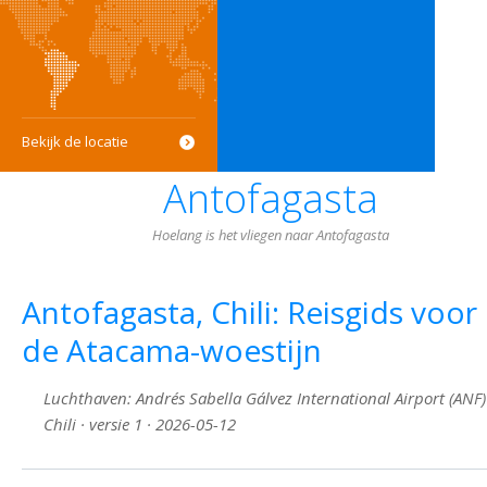
Bekijk de locatie
Antofagasta
Hoelang is het vliegen naar Antofagasta
Antofagasta, Chili: Reisgids voor
de Atacama-woestijn
Luchthaven: Andrés Sabella Gálvez International Airport (ANF)
Chili · versie 1 · 2026-05-12