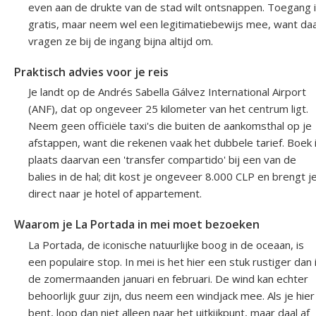
even aan de drukte van de stad wilt ontsnappen. Toegang 
gratis, maar neem wel een legitimatiebewijs mee, want da
vragen ze bij de ingang bijna altijd om.
Praktisch advies voor je reis
Je landt op de Andrés Sabella Gálvez International Airport
(ANF), dat op ongeveer 25 kilometer van het centrum ligt.
Neem geen officiële taxi's die buiten de aankomsthal op je
afstappen, want die rekenen vaak het dubbele tarief. Boek 
plaats daarvan een 'transfer compartido' bij een van de
balies in de hal; dit kost je ongeveer 8.000 CLP en brengt j
direct naar je hotel of appartement.
Waarom je La Portada in mei moet bezoeken
La Portada, de iconische natuurlijke boog in de oceaan, is
een populaire stop. In mei is het hier een stuk rustiger dan 
de zomermaanden januari en februari. De wind kan echter
behoorlijk guur zijn, dus neem een windjack mee. Als je hier
bent, loop dan niet alleen naar het uitkijkpunt, maar daal af