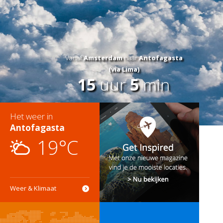
Vanaf
Amsterdam
naar
Antofagasta
(via Lima)
15
uur
5
min
Het weer in
Antofagasta
19°C
Weer & Klimaat