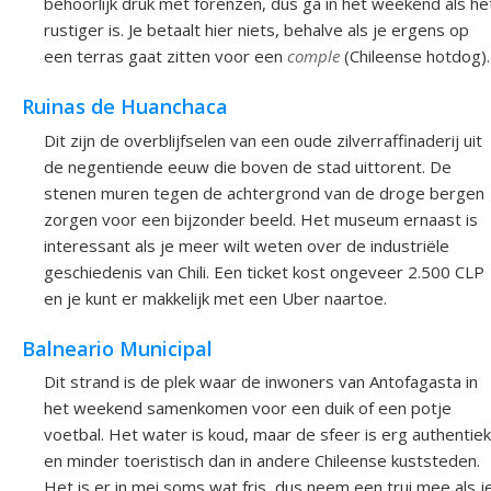
behoorlijk druk met forenzen, dus ga in het weekend als he
rustiger is. Je betaalt hier niets, behalve als je ergens op
een terras gaat zitten voor een
comple
(Chileense hotdog).
Ruinas de Huanchaca
Dit zijn de overblijfselen van een oude zilverraffinaderij uit
de negentiende eeuw die boven de stad uittorent. De
stenen muren tegen de achtergrond van de droge bergen
zorgen voor een bijzonder beeld. Het museum ernaast is
interessant als je meer wilt weten over de industriële
geschiedenis van Chili. Een ticket kost ongeveer 2.500 CLP
en je kunt er makkelijk met een Uber naartoe.
Balneario Municipal
Dit strand is de plek waar de inwoners van Antofagasta in
het weekend samenkomen voor een duik of een potje
voetbal. Het water is koud, maar de sfeer is erg authentiek
en minder toeristisch dan in andere Chileense kuststeden.
Het is er in mei soms wat fris, dus neem een trui mee als j