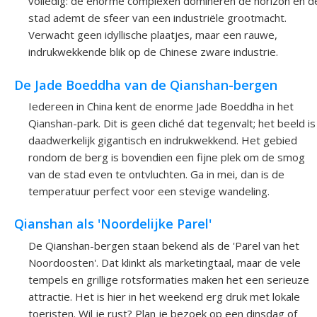
volledig: de enorme complexen domineren de horizon en d
stad ademt de sfeer van een industriële grootmacht.
Verwacht geen idyllische plaatjes, maar een rauwe,
indrukwekkende blik op de Chinese zware industrie.
De Jade Boeddha van de Qianshan-bergen
Iedereen in China kent de enorme Jade Boeddha in het
Qianshan-park. Dit is geen cliché dat tegenvalt; het beeld is
daadwerkelijk gigantisch en indrukwekkend. Het gebied
rondom de berg is bovendien een fijne plek om de smog
van de stad even te ontvluchten. Ga in mei, dan is de
temperatuur perfect voor een stevige wandeling.
Qianshan als 'Noordelijke Parel'
De Qianshan-bergen staan bekend als de 'Parel van het
Noordoosten'. Dat klinkt als marketingtaal, maar de vele
tempels en grillige rotsformaties maken het een serieuze
attractie. Het is hier in het weekend erg druk met lokale
toeristen. Wil je rust? Plan je bezoek op een dinsdag of