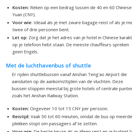
Kosten:
Reken op een bedrag tussen de 40 en 60 Chinese
Yuan (CNY).
Voor wie:
Ideaal als je met zware bagage reist of als je m
twee of drie personen bent.
Let op:
Zorg dat je het adres van je hotel in Chinese karak
op je telefoon hebt staan. De meeste chauffeurs spreken
geen Engels.
Met de luchthavenbus of shuttle
Er rijden shuttlebussen vanaf Anshan Teng'ao Airport die
aansluiten op de aankomsttijden van de vluchten. Deze
bussen stoppen meestal bij grote hotels of centrale punte
zoals het Anshan Railway Station.
Kosten:
Ongeveer 10 tot 15 CNY per persoon.
Reistijd:
Vaak 50 tot 60 minuten, omdat de bus op meerd
plekken stopt om passagiers af te zetten.
Voor wie:
De beste keuze als je alleen reist en je budget l