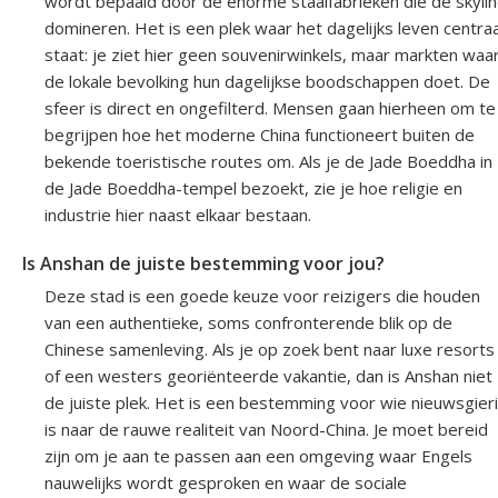
wordt bepaald door de enorme staalfabrieken die de skyli
domineren. Het is een plek waar het dagelijks leven centraa
staat: je ziet hier geen souvenirwinkels, maar markten waa
de lokale bevolking hun dagelijkse boodschappen doet. De
sfeer is direct en ongefilterd. Mensen gaan hierheen om te
begrijpen hoe het moderne China functioneert buiten de
bekende toeristische routes om. Als je de Jade Boeddha in
de Jade Boeddha-tempel bezoekt, zie je hoe religie en
industrie hier naast elkaar bestaan.
Is Anshan de juiste bestemming voor jou?
Deze stad is een goede keuze voor reizigers die houden
van een authentieke, soms confronterende blik op de
Chinese samenleving. Als je op zoek bent naar luxe resorts
of een westers georiënteerde vakantie, dan is Anshan niet
de juiste plek. Het is een bestemming voor wie nieuwsgier
is naar de rauwe realiteit van Noord-China. Je moet bereid
zijn om je aan te passen aan een omgeving waar Engels
nauwelijks wordt gesproken en waar de sociale