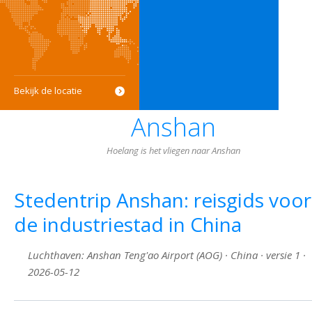
Bekijk de locatie
Anshan
Hoelang is het vliegen naar Anshan
Stedentrip Anshan: reisgids voor
de industriestad in China
Luchthaven: Anshan Teng'ao Airport (AOG) · China · versie 1 ·
2026-05-12