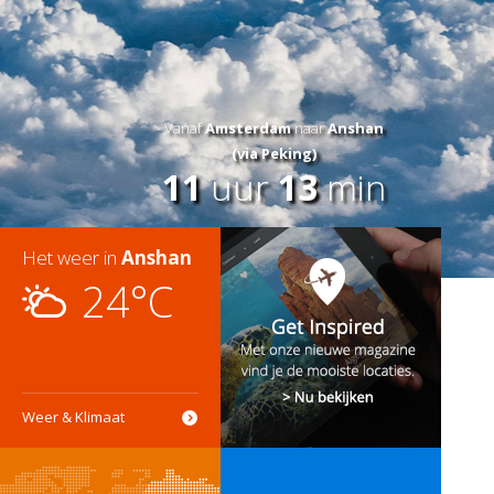
Vanaf
Amsterdam
naar
Anshan
(via Peking)
11
uur
13
min
Het weer in
Anshan
24°C
Weer & Klimaat