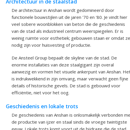
Architectuur in de staalstad
De architectuur in Anshan wordt gedomineerd door
functionele bouwstijlen uit de jaren '70 en '80. Je vindt hier
veel sobere woonblokken van beton die de geschiedenis
van de stad als industrieel centrum weerspiegelen. Er is
weinig ruimte voor esthetiek; gebouwen staan er omdat z
nodig zijn voor huisvesting of productie.
De Ansteel Group bepaalt de skyline van de stad. De
enorme installaties van deze staalgigant zijn overal
aanwezig en vormen het visuele ankerpunt van Anshan. He
is indrukwekkend in zijn omvang, maar verwacht geen fijne
details of historische gevels. De stad is gebouwd voor
efficiëntie, niet voor het oog.
Geschiedenis en lokale trots
De geschiedenis van Anshan is onlosmakelijk verbonden m
de productie van ijzer en staal sinds de vroege twintigste
eeuw. Lokale trots komt voort uit de bijdrage die de stad