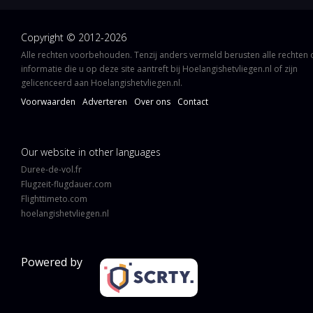
Copyright © 2012-2026
Alle rechten voorbehouden. Tenzij anders vermeld berusten alle rechten
informatie die u op deze site aantreft bij Hoelangishetvliegen.nl of zijn
gelicenceerd aan Hoelangishetvliegen.nl.
Voorwaarden
Adverteren
Over ons
Contact
Our website in other languages
Duree-de-vol.fr
Flugzeit-flugdauer.com
Flighttimeto.com
hoelangishetvliegen.nl
Powered by