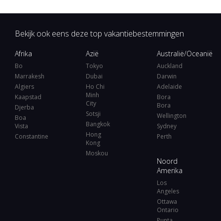
Bekijk ook eens deze top vakantiebestemmingen
Afrika
Azië
Australië/Oceanië
Bo
Tokyo
Auckland
Marrakesh
Dubai
Darwin
Algiers
Ho Chi
Adelaide
Minh
Kaapstad
Bora
City
Bora
Djerba
Sotsji
Wellington
Boa
Bangkok
Vista
Sydney
Hong
Constantine
Perth
Kong
Moskou
Noord
Amerika
Los
Angeles
Ottawa
Ontario
Punta