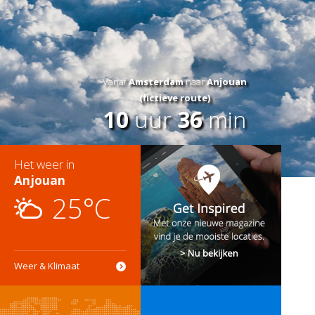
Vanaf
Amsterdam
naar
Anjouan
(fictieve route)
10
uur
36
min
Het weer in
Anjouan
25°C
Weer & Klimaat