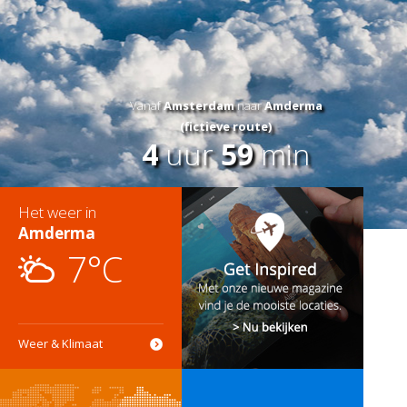
Vanaf
Amsterdam
naar
Amderma
(fictieve route)
4
uur
59
min
Het weer in
Amderma
7°C
Weer & Klimaat