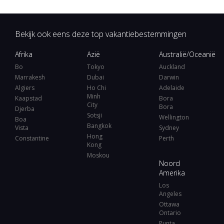
Bekijk ook eens deze top vakantiebestemmingen
Afrika
Azië
Australië/Oceanië
Bo
Tokyo
Auckland
Marrakesh
Dubai
Darwin
Algiers
Ho Chi
Adelaide
Minh
Kaapstad
Bora
City
Bora
Djerba
Sotsji
Wellington
Boa
Bangkok
Vista
Sydney
Hong
Constantine
Perth
Kong
Moskou
Noord
Amerika
Los
Angeles
Ottawa
Ontario
Punta