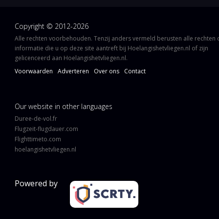
Copyright © 2012-2026
Alle rechten voorbehouden. Tenzij anders vermeld berusten alle rechten
informatie die u op deze site aantreft bij Hoelangishetvliegen.nl of zijn
gelicenceerd aan Hoelangishetvliegen.nl.
Voorwaarden
Adverteren
Over ons
Contact
Our website in other languages
Duree-de-vol.fr
Flugzeit-flugdauer.com
Flighttimeto.com
hoelangishetvliegen.nl
Powered by