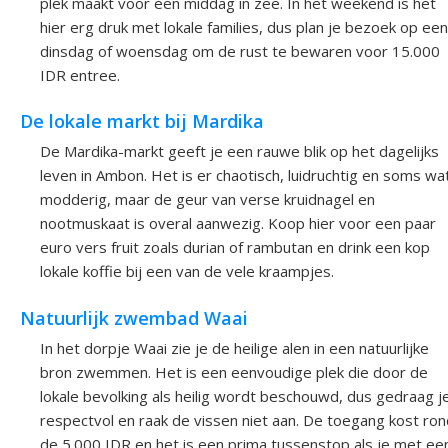
plek maakt voor een middag in zee. In het weekend is het
hier erg druk met lokale families, dus plan je bezoek op een
dinsdag of woensdag om de rust te bewaren voor 15.000
IDR entree.
De lokale markt bij Mardika
De Mardika-markt geeft je een rauwe blik op het dagelijks
leven in Ambon. Het is er chaotisch, luidruchtig en soms wa
modderig, maar de geur van verse kruidnagel en
nootmuskaat is overal aanwezig. Koop hier voor een paar
euro vers fruit zoals durian of rambutan en drink een kop
lokale koffie bij een van de vele kraampjes.
Natuurlijk zwembad Waai
In het dorpje Waai zie je de heilige alen in een natuurlijke
bron zwemmen. Het is een eenvoudige plek die door de
lokale bevolking als heilig wordt beschouwd, dus gedraag j
respectvol en raak de vissen niet aan. De toegang kost ron
de 5.000 IDR en het is een prima tussenstop als je met ee