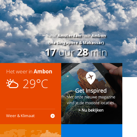
Vanaf
Amsterdam
naar
Ambon
(via Singapore & Makassar)
17
uur
28
min
Het weer in
Ambon
29°C
Weer & Klimaat