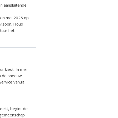
en aansluitende
n in mei 2026 op
persoon. Houd
tuur het
ur kiest. In mei
n de sneeuw.
 Service vanuit
reekt, begint de
e gemeenschap