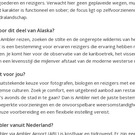
goederen en reizigers. Verwacht hier geen geplaveide wegen, m
 karakter is functioneel en sober; de focus ligt op zelfvoorzienen
dralandschap.
or dit deel van Alaska?
Ambler reizen, zoeken de stilte en de ongerepte wildernis van h
it is een bestemming voor ervaren reizigers die ervaring hebben 
n. Je komt hier voor de observatie van de kariboetrek, het vissen
n een levensstijl die mijlenver afstaat van de moderne westerse 
t voor jou?
 uitstekende keuze voor fotografen, biologen en reizigers met e
eemse culturen. Zoek je comfort, een uitgebreid aanbod aan resta
's avonds de stad in te gaan? Dan is Ambler niet de juiste beste
 beperkte voorzieningen en de onvoorspelbare weersomstandigh
euze voorbereiding en een flexibele instelling vereist.
bler vanuit Nederland?
ler via Ambler Airport (ABL) is kostbaar en tijdrovend. Er zijn ge