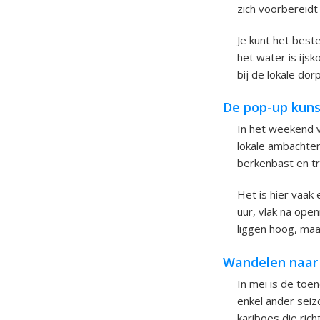
zich voorbereid
Je kunt het best
het water is ijs
bij de lokale do
De pop-up kuns
In het weekend v
lokale ambachte
berkenbast en tr
Het is hier vaa
uur, vlak na ope
liggen hoog, maar
Wandelen naar 
In mei is de toe
enkel ander seiz
kariboes die rich