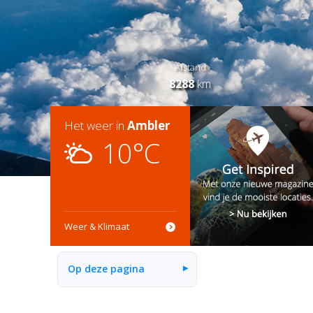
Afstand
8288
km
Het weer in
Ambler
10°C
Weer & Klimaat
Op deze pagina
▾