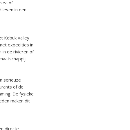
usea of
d leven in een
et Kobuk Valley
met expedities in
 in de rivieren of
maatschappij.
en serieuze
urants of de
mming. De fysieke
eden maken dit
en directe