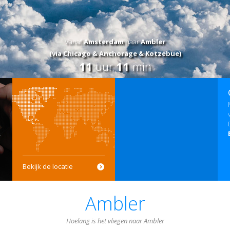
Vanaf
Amsterdam
naar
Ambler
(via Chicago & Anchorage & Kotzebue)
11
uur
11
min
Bekijk de locatie
Ambler
Hoelang is het vliegen naar Ambler