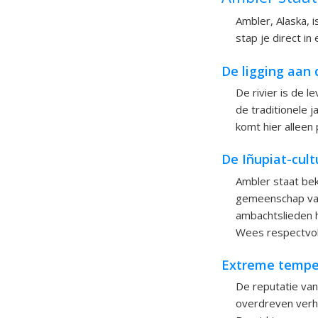
Ambler, Alaska, 
stap je direct i
De ligging aan 
De rivier is de 
de traditionele j
komt hier alleen 
De Iñupiat-cult
Ambler staat bek
gemeenschap vas
ambachtslieden h
Wees respectvol 
Extreme tempe
De reputatie van
overdreven verhaa