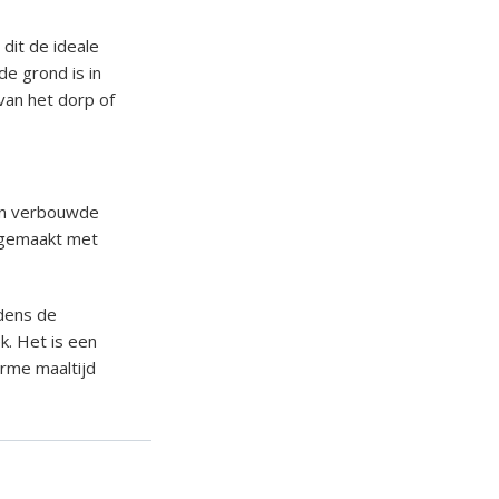
dit de ideale
e grond is in
 van het dorp of
een verbouwde
, gemaakt met
jdens de
k. Het is een
arme maaltijd