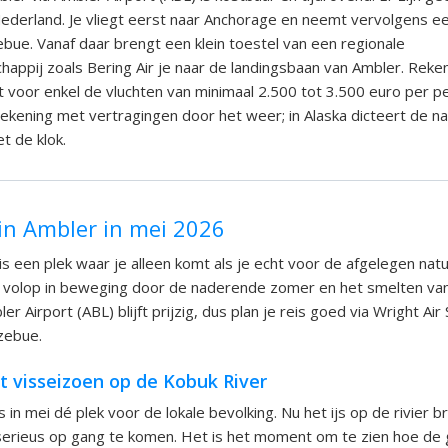
Nederland. Je vliegt eerst naar Anchorage en neemt vervolgens e
ebue. Vanaf daar brengt een klein toestel van een regionale
happij zoals Bering Air je naar de landingsbaan van Ambler. Reke
 voor enkel de vluchten van minimaal 2.500 tot 3.500 euro per 
 rekening met vertragingen door het weer; in Alaska dicteert de na
t de klok.
in Ambler in mei 2026
is een plek waar je alleen komt als je echt voor de afgelegen natu
p volop in beweging door de naderende zomer en het smelten va
er Airport (ABL) blijft prijzig, dus plan je reis goed via Wright Air
zebue.
t visseizoen op de Kobuk River
 in mei dé plek voor de lokale bevolking. Nu het ijs op de rivier b
serieus op gang te komen. Het is het moment om te zien hoe d