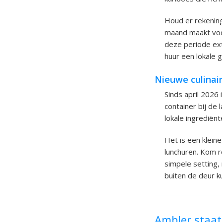
Houd er rekening
maand maakt voo
deze periode extr
huur een lokale g
Nieuwe culinai
Sinds april 2026
container bij de
lokale ingrediën
Het is een kleine
lunchuren. Kom r
simpele setting,
buiten de deur ku
Ambler staa