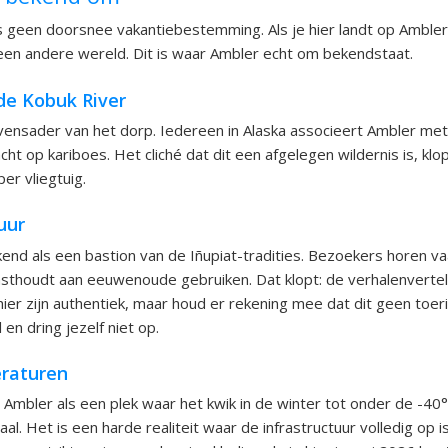
is geen doorsnee vakantiebestemming. Als je hier landt op Ambler 
n een andere wereld. Dit is waar Ambler echt om bekendstaat.
de Kobuk River
levensader van het dorp. Iedereen in Alaska associeert Ambler met 
acht op kariboes. Het cliché dat dit een afgelegen wildernis is, klop
per vliegtuig.
uur
end als een bastion van de Iñupiat-tradities. Bezoekers horen va
thoudt aan eeuwenoude gebruiken. Dat klopt: de verhalenvertel
ier zijn authentiek, maar houd er rekening mee dat dit geen toeri
en dring jezelf niet op.
raturen
 Ambler als een plek waar het kwik in de winter tot onder de -40°
l. Het is een harde realiteit waar de infrastructuur volledig op 