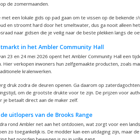
t op de zomermaanden.
e met een lokale gids op pad gaan om te vissen op de bekende
sh
koud en stroomt hard door het smeltwater, dus ga nooit alleen he
rpsraad naar gidsen die je veilig naar de beste plekken langs de o
tmarkt in het Ambler Community Hall
an 23 en 24 mei 2026 opent het Ambler Community Hall een tijde
n. Hier verkopen inwoners hun zelfgemaakte producten, zoals m
aditionele kralenwerken.
k erg druk zodra de deuren openen. Ga daarom op zaterdagochten
ningstijd, om de grootste drukte voor te zijn. De prijzen voor au
 je betaalt direct aan de maker zelf.
de uitlopers van de Brooks Range
ndra rond Ambler net aan het ontdooien, wat zorgt voor een land
oen zo toegankelijk is. De modder kan een uitdaging zijn, maar de
ting het noorden bewegen is nu in volle gang.