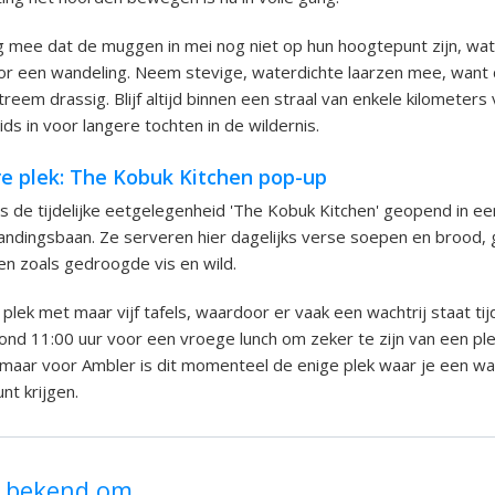
 mee dat de muggen in mei nog niet op hun hoogtepunt zijn, wat 
r een wandeling. Neem stevige, waterdichte laarzen mee, want d
eem drassig. Blijf altijd binnen een straal van enkele kilometers
ids in voor langere tochten in de wildernis.
re plek: The Kobuk Kitchen pop-up
 is de tijdelijke eetgelegenheid 'The Kobuk Kitchen' geopend in 
 landingsbaan. Ze serveren hier dagelijks verse soepen en brood
ten zoals gedroogde vis en wild.
 plek met maar vijf tafels, waardoor er vaak een wachtrij staat ti
ond 11:00 uur voor een vroege lunch om zeker te zijn van een ple
 maar voor Ambler is dit momenteel de enige plek waar je een w
nt krijgen.
t bekend om