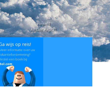
Vliegveld
Ambler Airport
Ga wijs op reis!
Meer informatie over uw
vakantiebestemming?
Bestel een boek bij
Bol.com