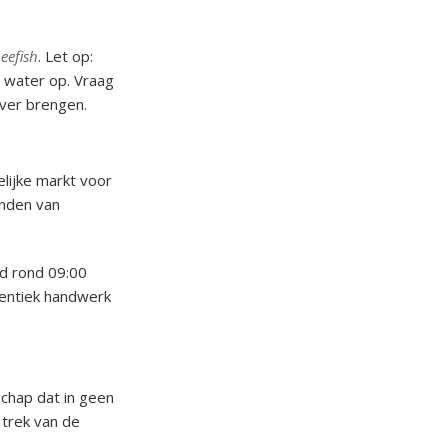
eefish
. Let op:
t water op. Vraag
ever brengen.
lijke markt voor
anden van
d rond 09:00
thentiek handwerk
schap dat in geen
 trek van de