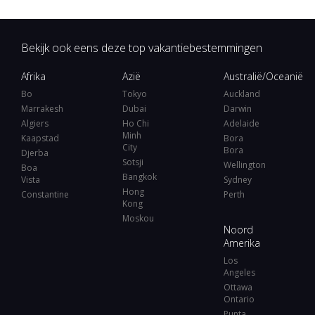
Bekijk ook eens deze top vakantiebestemmingen
Afrika
Azië
Australië/Oceanië
Bo
Tokyo
Auckland
Marrakesh
Dubai
Darwin
Algiers
Ho Chi
Adelaide
Minh
Kaapstad
Bora
City
Bora
Djerba
Sotsji
Wellington
Boa
Bangkok
Vista
Sydney
Hong
Constantine
Perth
Kong
Moskou
Noord
Amerika
Los
Angeles
Ottawa
Ontario
Punta