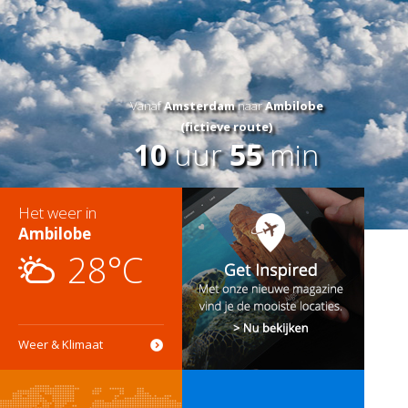
Vanaf
Amsterdam
naar
Ambilobe
(fictieve route)
10
uur
55
min
Het weer in
Ambilobe
28°C
Weer & Klimaat