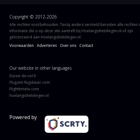
Copyright © 2012-2026
Alle rechten voorbehouden. Tenzij anders vermeld berusten alle rechten
informatie die u op deze site aantreft bij Hoelangishetvliegen.nl of zijn
gelicenceerd aan Hoelangishetvliegen.nl.
Voorwaarden
Adverteren
Over ons
Contact
Our website in other languages
Duree-de-vol.fr
Flugzeit-flugdauer.com
Flighttimeto.com
hoelangishetvliegen.nl
Powered by