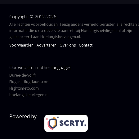
Copyright © 2012-2026
Alle rechten voorbehouden. Tenzij anders vermeld berusten alle rechten
informatie die u op deze site aantreft bij Hoelangishetvliegen.nl of zijn
gelicenceerd aan Hoelangishetvliegen.nl.
Voorwaarden
Adverteren
Over ons
Contact
Our website in other languages
Duree-de-vol.fr
Flugzeit-flugdauer.com
Flighttimeto.com
hoelangishetvliegen.nl
Powered by