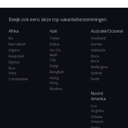
Bekijk ook eens deze top vakantiebestemmingen
Afrika
Azië
Australië/Oceanië
Bo
Tokyo
Auckland
Marrakesh
Dubai
Darwin
Algiers
Ho Chi
Adelaide
Minh
Kaapstad
Bora
City
Bora
Djerba
Sotsji
Wellington
Boa
Bangkok
Vista
Sydney
Hong
Constantine
Perth
Kong
Moskou
Noord
Amerika
Los
Angeles
Ottawa
Ontario
Punta