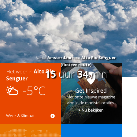
Vanaf
Amsterdam
naar
Alto Rio Senguer
(fictieve route)
15
uur
34
min
Het weer in
Alto Rio
Senguer
-5°C
Weer & Klimaat