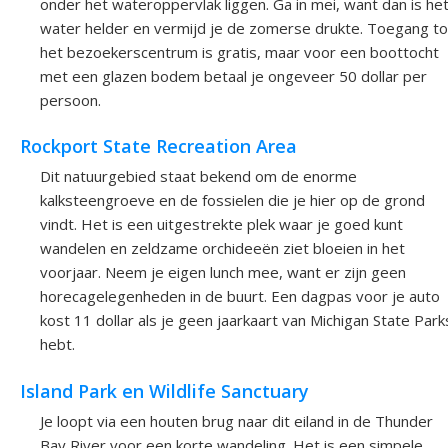
onder het wateroppervlak liggen. Ga in mei, want dan is he
water helder en vermijd je de zomerse drukte. Toegang to
het bezoekerscentrum is gratis, maar voor een boottocht
met een glazen bodem betaal je ongeveer 50 dollar per
persoon.
Rockport State Recreation Area
Dit natuurgebied staat bekend om de enorme
kalksteengroeve en de fossielen die je hier op de grond
vindt. Het is een uitgestrekte plek waar je goed kunt
wandelen en zeldzame orchideeën ziet bloeien in het
voorjaar. Neem je eigen lunch mee, want er zijn geen
horecagelegenheden in de buurt. Een dagpas voor je auto
kost 11 dollar als je geen jaarkaart van Michigan State Park
hebt.
Island Park en Wildlife Sanctuary
Je loopt via een houten brug naar dit eiland in de Thunder
Bay River voor een korte wandeling. Het is een simpele,