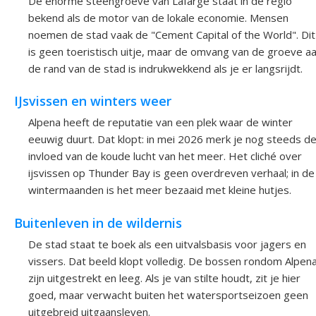
De enorme steengroeve van Lafarge staat in de regio
bekend als de motor van de lokale economie. Mensen
noemen de stad vaak de "Cement Capital of the World". Dit
is geen toeristisch uitje, maar de omvang van de groeve a
de rand van de stad is indrukwekkend als je er langsrijdt.
IJsvissen en winters weer
Alpena heeft de reputatie van een plek waar de winter
eeuwig duurt. Dat klopt: in mei 2026 merk je nog steeds d
invloed van de koude lucht van het meer. Het cliché over
ijsvissen op Thunder Bay is geen overdreven verhaal; in de
wintermaanden is het meer bezaaid met kleine hutjes.
Buitenleven in de wildernis
De stad staat te boek als een uitvalsbasis voor jagers en
vissers. Dat beeld klopt volledig. De bossen rondom Alpen
zijn uitgestrekt en leeg. Als je van stilte houdt, zit je hier
goed, maar verwacht buiten het watersportseizoen geen
uitgebreid uitgaansleven.