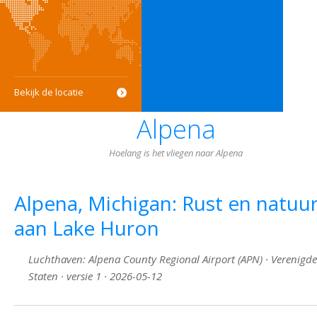
Bekijk de locatie
Alpena
Hoelang is het vliegen naar Alpena
Alpena, Michigan: Rust en natuu
aan Lake Huron
Luchthaven: Alpena County Regional Airport (APN) · Verenigde
Staten · versie 1 · 2026-05-12