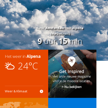
Vanaf
Amsterdam
naar
Alpena
(via Detroit)
9
uur
15
min
Het weer in
Alpena
24°C
Weer & Klimaat