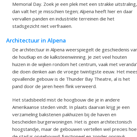
Memorial Day. Zoek je een plek met een strakke uitstraling,
dan valt het je misschien tegen; Alpena heeft hier en daar
vervallen panden en industriële terreinen die het
stadsgezicht niet verfraaien.
Architectuur in Alpena
De architectuur in Alpena weerspiegelt de geschiedenis va
de houtkap en de kalksteenwinning. Je ziet veel houten
huizen in de wijken rondom het centrum, vaak met veranda
die doen denken aan de vroege twintigste eeuw. Het mee
opvallende gebouw is de Thunder Bay Theatre, al is het
pand door de jaren heen flink verweerd.
Het stadsbeeld mist de hoogbouw die je in andere
Amerikaanse steden vindt. In plaats daarvan krijg je een
verzameling bakstenen pakhuizen bij de haven en
bescheiden burgerwoningen. Het is geen architectonisch
hoogstandje, maar de gebouwen vertellen wel precies hoe
de stad is opgebouwd: functioneel en zonder opsmuk.