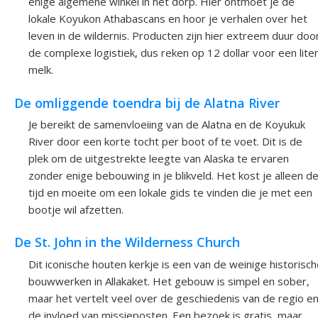
enige algemene winkel in het dorp. Hier ontmoet je de
lokale Koyukon Athabascans en hoor je verhalen over het
leven in de wildernis. Producten zijn hier extreem duur doo
de complexe logistiek, dus reken op 12 dollar voor een lite
melk.
De omliggende toendra bij de Alatna River
Je bereikt de samenvloeiing van de Alatna en de Koyukuk
River door een korte tocht per boot of te voet. Dit is de
plek om de uitgestrekte leegte van Alaska te ervaren
zonder enige bebouwing in je blikveld. Het kost je alleen d
tijd en moeite om een lokale gids te vinden die je met een
bootje wil afzetten.
De St. John in the Wilderness Church
Dit iconische houten kerkje is een van de weinige historisc
bouwwerken in Allakaket. Het gebouw is simpel en sober,
maar het vertelt veel over de geschiedenis van de regio e
de invloed van missieposten. Een bezoek is gratis, maar