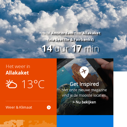
Vanaf
Amsterdam
naar
Allakaket
(via Seattle & Fairbanks)
14
uur
17
min
Het weer in
Allakaket
13°C
Weer & Klimaat