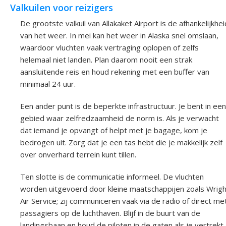
Valkuilen voor reizigers
De grootste valkuil van Allakaket Airport is de afhankelijkhei
van het weer. In mei kan het weer in Alaska snel omslaan,
waardoor vluchten vaak vertraging oplopen of zelfs
helemaal niet landen. Plan daarom nooit een strak
aansluitende reis en houd rekening met een buffer van
minimaal 24 uur.
Een ander punt is de beperkte infrastructuur. Je bent in een
gebied waar zelfredzaamheid de norm is. Als je verwacht
dat iemand je opvangt of helpt met je bagage, kom je
bedrogen uit. Zorg dat je een tas hebt die je makkelijk zelf
over onverhard terrein kunt tillen.
Ten slotte is de communicatie informeel. De vluchten
worden uitgevoerd door kleine maatschappijen zoals Wrigh
Air Service; zij communiceren vaak via de radio of direct me
passagiers op de luchthaven. Blijf in de buurt van de
landingsbaan en houd de piloten in de gaten als je vertrekt.