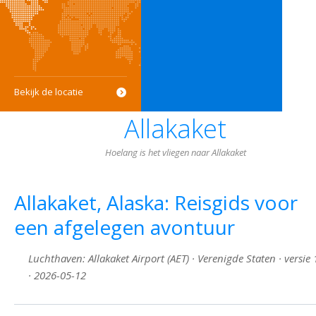
Bekijk de locatie
Allakaket
Hoelang is het vliegen naar Allakaket
Allakaket, Alaska: Reisgids voor
een afgelegen avontuur
Luchthaven: Allakaket Airport (AET) · Verenigde Staten · versie 
· 2026-05-12