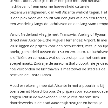
te voet doen. Zoek je echter een plek met een hectisch
nachtleven of een enorme hoeveelheid culturele
bezienswaardigheden, dan valt Alicante wellicht tegen. Het
is een plek voor wie houdt van een glas wijn op een terras,
een wandeling langs de jachthaven en een langzaam tempo
Vanuit Nederland vlieg je met Transavia, Vueling of Ryanair
direct naar Alicante-Elche Miguel Hernández Airport. In mei
2026 liggen de prijzen voor een retourticket, mits je op tij
boekt, gemiddeld tussen de 150 en 250 euro. De luchthav
is efficiënt en compact, wat de overstap naar het centrum
soepel maakt. Zodra je de aankomsthal uitloopt, zie je dire
hoe verbonden de luchthaven is met zowel de stad als de
rest van de Costa Blanca.
Houd er rekening mee dat Alicante in mei al populair is bij
toeristen uit Noord-Europa. De prijzen voor accommodatie
stijgen licht in de weekenden. Plan je reis daarom slim:
doordeweeks is de stad aanzienlijk rustiger en betaal je