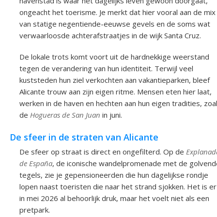
havenstad is waar het dagelijks leven gewoon doorgaat,
ongeacht het toerisme. Je merkt dat hier vooral aan de mix
van statige negentiende-eeuwse gevels en de soms wat
verwaarloosde achterafstraatjes in de wijk Santa Cruz.
De lokale trots komt voort uit de hardnekkige weerstand
tegen de verandering van hun identiteit. Terwijl veel
kuststeden hun ziel verkochten aan vakantieparken, bleef
Alicante trouw aan zijn eigen ritme. Mensen eten hier laat,
werken in de haven en hechten aan hun eigen tradities, zoa
de
Hogueras de San Juan
in juni.
De sfeer in de straten van Alicante
De sfeer op straat is direct en ongefilterd. Op de
Explanad
de España
, de iconische wandelpromenade met de golvend
tegels, zie je gepensioneerden die hun dagelijkse rondje
lopen naast toeristen die naar het strand sjokken. Het is er
in mei 2026 al behoorlijk druk, maar het voelt niet als een
pretpark.