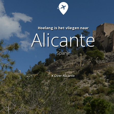
Hoelang is het vliegen naar
Alicante
Spanje
Over Alicante