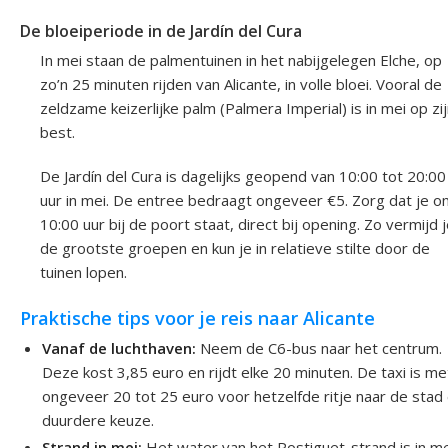
De bloeiperiode in de Jardín del Cura
In mei staan de palmentuinen in het nabijgelegen Elche, op
zo’n 25 minuten rijden van Alicante, in volle bloei. Vooral de
zeldzame keizerlijke palm (Palmera Imperial) is in mei op zi
best.
De Jardín del Cura is dagelijks geopend van 10:00 tot 20:00
uur in mei. De entree bedraagt ongeveer €5. Zorg dat je o
10:00 uur bij de poort staat, direct bij opening. Zo vermijd 
de grootste groepen en kun je in relatieve stilte door de
tuinen lopen.
Praktische tips voor je reis naar Alicante
Vanaf de luchthaven:
Neem de C6-bus naar het centrum.
Deze kost 3,85 euro en rijdt elke 20 minuten. De taxi is me
ongeveer 20 tot 25 euro voor hetzelfde ritje naar de stad
duurdere keuze.
Strand in mei:
Het water van het Postiguet-strand is in m