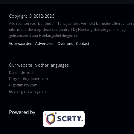
Copyright © 2012-2026
Alle rechten voorbehouden. Tenzij anders vermeld berusten alle rechten
informatie die u op deze site aantreft bij Hoelangishetvliegen.nl of zijn
gelicenceerd aan Hoelangishetvliegen.nl.
Voorwaarden
Adverteren
Over ons
Contact
Our website in other languages
Duree-de-vol.fr
Flugzeit-flugdauer.com
Flighttimeto.com
hoelangishetvliegen.nl
Powered by