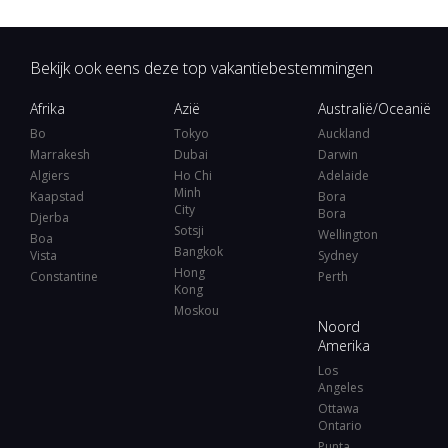
Bekijk ook eens deze top vakantiebestemmingen
Afrika
Azië
Australië/Oceanië
Bo
Tokyo
Auckland
Marrakesh
Dubai
Darwin
Algiers
Ho Chi
Adelaide
Minh
Kaapstad
Bora
City
Bora
Djerba
Sotsji
Wellington
Boa
Bangkok
Vista
Sydney
Hong
Constantine
Perth
Kong
Moskou
Noord
Amerika
Los
Angeles
Ottawa
Ontario
Punta