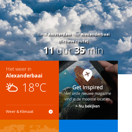
Vanaf
Amsterdam
naar
Alexanderbaai
(fictieve route)
11
uur
35
min
Het weer in
Alexanderbaai
18°C
Weer & Klimaat