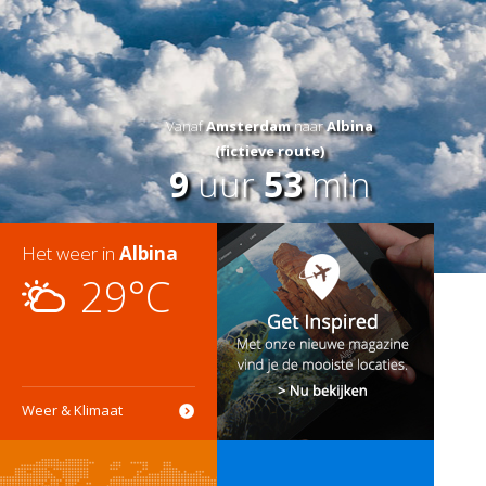
Vanaf
Amsterdam
naar
Albina
(fictieve route)
9
uur
53
min
Het weer in
Albina
29°C
Weer & Klimaat