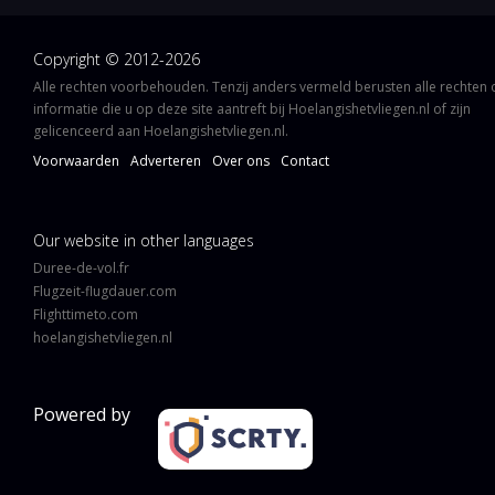
Copyright © 2012-2026
Alle rechten voorbehouden. Tenzij anders vermeld berusten alle rechten
informatie die u op deze site aantreft bij Hoelangishetvliegen.nl of zijn
gelicenceerd aan Hoelangishetvliegen.nl.
Voorwaarden
Adverteren
Over ons
Contact
Our website in other languages
Duree-de-vol.fr
Flugzeit-flugdauer.com
Flighttimeto.com
hoelangishetvliegen.nl
Powered by