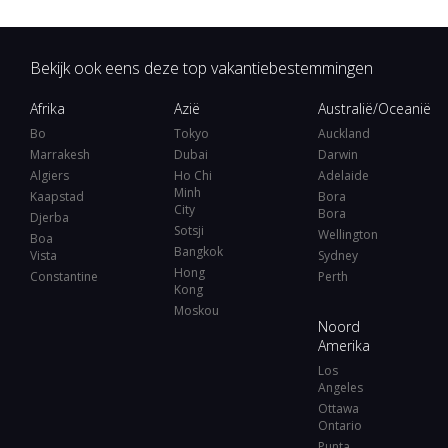
Bekijk ook eens deze top vakantiebestemmingen
Afrika
Azië
Australië/Oceanië
Bo
Tokyo
Auckland
Marrakesh
Dubai
Darwin
Algiers
Ho Chi
Adelaide
Minh
Kaapstad
Bora
City
Bora
Djerba
Sotsji
Wellington
Boa
Bangkok
Vista
Sydney
Hong
Constantine
Perth
Kong
Moskou
Noord
Amerika
Los
Angeles
Ottawa
Ontario
Punta