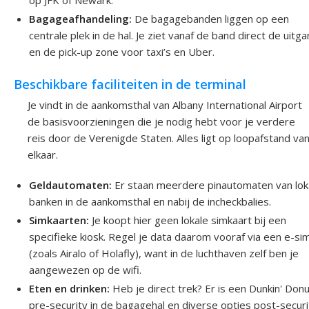
op JFK of Newark.
Bagageafhandeling:
De bagagebanden liggen op een
centrale plek in de hal. Je ziet vanaf de band direct de uitg
en de pick-up zone voor taxi’s en Uber.
Beschikbare faciliteiten in de terminal
Je vindt in de aankomsthal van Albany International Airport
de basisvoorzieningen die je nodig hebt voor je verdere
reis door de Verenigde Staten. Alles ligt op loopafstand va
elkaar.
Geldautomaten:
Er staan meerdere pinautomaten van lok
banken in de aankomsthal en nabij de incheckbalies.
Simkaarten:
Je koopt hier geen lokale simkaart bij een
specifieke kiosk. Regel je data daarom vooraf via een e-si
(zoals Airalo of Holafly), want in de luchthaven zelf ben je
aangewezen op de wifi.
Eten en drinken:
Heb je direct trek? Er is een Dunkin' Don
pre-security in de bagagehal en diverse opties post-securi