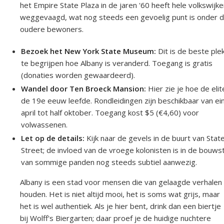
het Empire State Plaza in de jaren '60 heeft hele volkswijk
weggevaagd, wat nog steeds een gevoelig punt is onder 
oudere bewoners.
Bezoek het New York State Museum:
Dit is de beste ple
te begrijpen hoe Albany is veranderd. Toegang is gratis
(donaties worden gewaardeerd).
Wandel door Ten Broeck Mansion:
Hier zie je hoe de elit
de 19e eeuw leefde. Rondleidingen zijn beschikbaar van ei
april tot half oktober. Toegang kost $5 (€4,60) voor
volwassenen.
Let op de details:
Kijk naar de gevels in de buurt van Stat
Street; de invloed van de vroege kolonisten is in de bouwsti
van sommige panden nog steeds subtiel aanwezig.
Albany is een stad voor mensen die van gelaagde verhalen
houden. Het is niet altijd mooi, het is soms wat grijs, maar
het is wel authentiek. Als je hier bent, drink dan een biertje
bij Wolff's Biergarten; daar proef je de huidige nuchtere