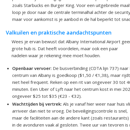
zoals Starbucks en Burger King. Voor een uitgebreide maalt
loop je door naar de centrale terminalhal achter de security
maar voor aankomst is je aanbod in de hal beperkt tot snac
Valkuilen en praktische aandachtspunten
Wees je ervan bewust dat Albany International Airport gee
grote hub is. Dat heeft voordelen, maar ook een paar
nadelen waar je rekening mee moet houden.
Openbaar vervoer:
De busverbinding (CDTA lijn 737) naar
centrum van Albany is goedkoop ($1,50 / €1,38), maar rijd
niet heel frequent. Reken op een rit van ongeveer 30 tot 4
minuten. Een Uber of Lyft naar het centrum kost in mei 20
ongeveer $25 tot $35 (€23 - €32).
Wachttijden bij vertrek:
Als je vanaf hier weer naar huis vl
arriveer dan niet te vroeg. De beveiligingscontrole is snel,
maar de faciliteiten aan de andere kant (zoals restaurants) 
in de avonduren vaak al gesloten. Twee uur van tevoren is