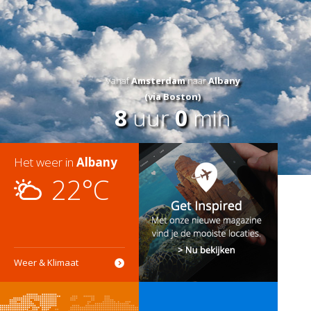
Vanaf
Amsterdam
naar
Albany
(via Boston)
8
uur
0
min
Het weer in
Albany
22°C
Weer & Klimaat