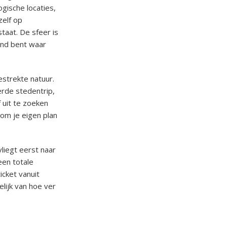
gische locaties,
zelf op
taat. De sfeer is
land bent waar
estrekte natuur.
erde stedentrip,
f uit te zoeken
 om je eigen plan
vliegt eerst naar
een totale
icket vanuit
lijk van hoe ver