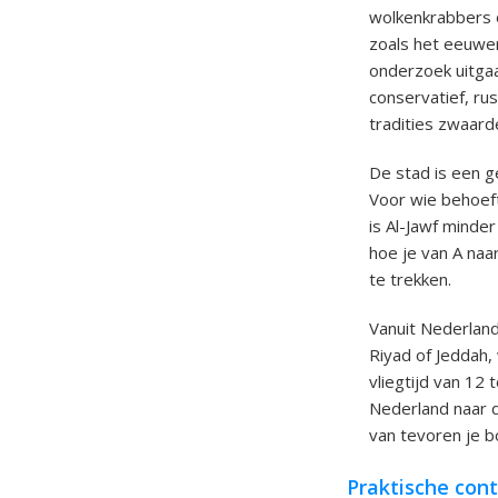
wolkenkrabbers o
zoals het eeuwen
onderzoek uitgaa
conservatief, rus
tradities zwaar
De stad is een g
Voor wie behoeft
is Al-Jawf minder
hoe je van A naa
te trekken.
Vanuit Nederland 
Riyad of Jeddah,
vliegtijd van 12 
Nederland naar d
van tevoren je b
Praktische cont