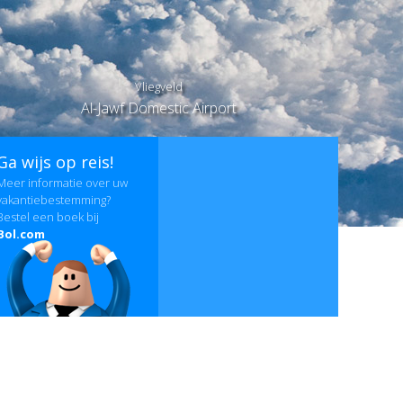
Vliegveld
Al-Jawf Domestic Airport
Ga wijs op reis!
Meer informatie over uw
vakantiebestemming?
Bestel een boek bij
Bol.com