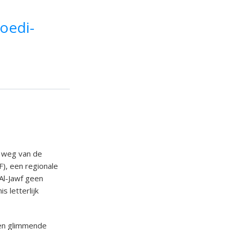
aoedi-
r weg van de
F), een regionale
 Al-Jawf geen
 letterlijk
een glimmende