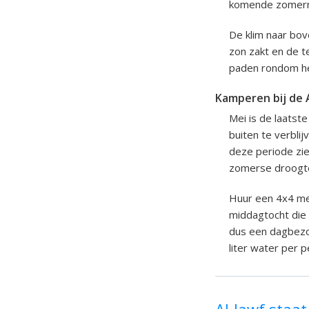
komende zomerma
De klim naar bov
zon zakt en de t
paden rondom het
Kamperen bij de 
Mei is de laatst
buiten te verblij
deze periode zie
zomerse droogte 
Huur een 4x4 met
middagtocht die 
dus een dagbezo
liter water per 
Al-Jawf staa