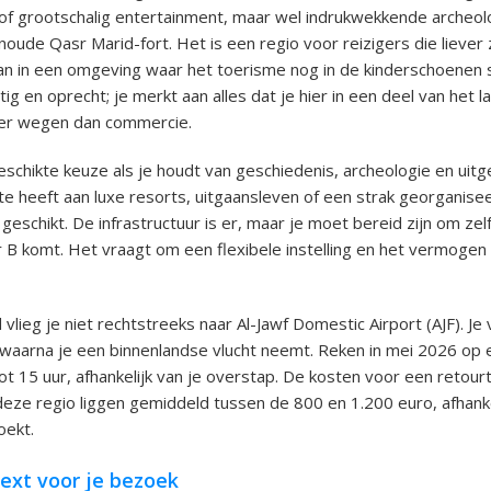
f grootschalig entertainment, maar wel indrukwekkende archeolo
oude Qasr Marid-fort. Het is een regio voor reizigers die liever 
n in een omgeving waar het toerisme nog in de kinderschoenen s
tig en oprecht; je merkt aan alles dat je hier in een deel van het 
der wegen dan commercie.
eschikte keuze als je houdt van geschiedenis, archeologie en uitg
e heeft aan luxe resorts, uitgaansleven of een strak georganise
 geschikt. De infrastructuur is er, maar je moet bereid zijn om zel
r B komt. Het vraagt om een flexibele instelling en het vermogen
vlieg je niet rechtstreeks naar Al-Jawf Domestic Airport (AJF). Je 
 waarna je een binnenlandse vlucht neemt. Reken in mei 2026 op 
tot 15 uur, afhankelijk van je overstap. De kosten voor een retourt
eze regio liggen gemiddeld tussen de 800 en 1.200 euro, afhanke
oekt.
ext voor je bezoek