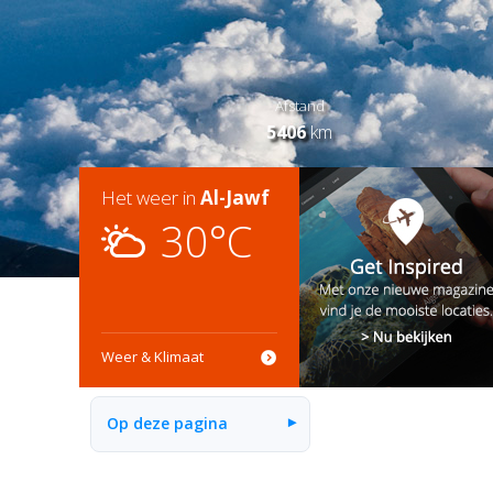
Afstand
5406
km
Het weer in
Al-Jawf
30°C
Weer & Klimaat
Op deze pagina
▾