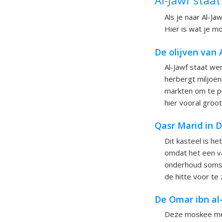
Als je naar Al-Ja
Hier is wat je m
De olijven van 
Al-Jawf staat wer
herbergt miljoen
markten om te pr
hier vooral groo
Qasr Marid in 
Dit kasteel is he
omdat het een va
onderhoud soms a
de hitte voor te z
De Omar ibn a
Deze moskee met z