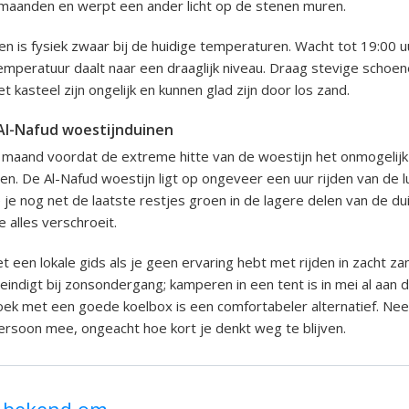
anden en werpt een ander licht op de stenen muren.
en is fysiek zwaar bij de huidige temperaturen. Wacht tot 19:00 
emperatuur daalt naar een draaglijk niveau. Draag stevige schoe
 kasteel zijn ongelijk en kunnen glad zijn door los zand.
Al-Nafud woestijnduinen
e maand voordat de extreme hitte van de woestijn het onmogelij
ven. De Al-Nafud woestijn ligt op ongeveer een uur rijden van de l
 je nog net de laatste restjes groen in de lagere delen van de d
alles verschroeit.
 een lokale gids als je geen ervaring hebt met rijden in zacht za
eindigt bij zonsondergang; kamperen in een tent is in mei al aan
ek met een goede koelbox is een comfortabeler alternatief. Nee
persoon mee, ongeacht hoe kort je denkt weg te blijven.
t bekend om