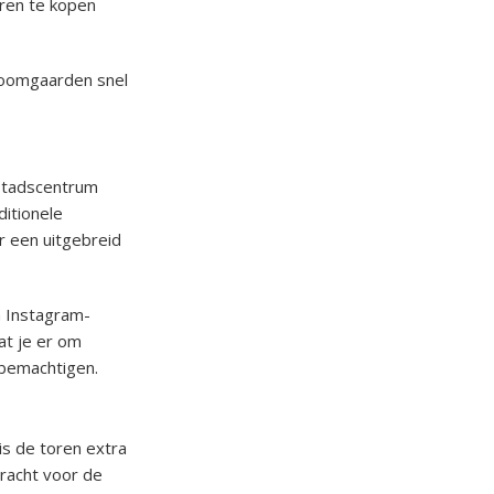
eren te kopen
 boomgaarden snel
 stadscentrum
ditionele
 een uitgebreid
n Instagram-
at je er om
 bemachtigen.
is de toren extra
bracht voor de