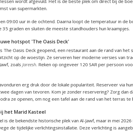
in flessen wordt afgevuld. Het is de beste plek om direct bij de bo
mst van supermarkten.
en 09:00 uur in de ochtend. Daarna loopt de temperatuur in de
e 35 graden en sluiten de meeste standhouders hun kraampjes.
ieuwe hotspot 'The Oasis Deck'
 is The Oasis Deck geopend, een restaurant aan de rand van het
itzicht op de woestijn. Ze serveren hier moderne versies van tra
Jawf, zoals
Jareesh
. Reken op ongeveer 120 SAR per persoon voor
e avonduren erg druk door de lokale populariteit. Reserveer via hu
twee dagen van tevoren. Kom je zonder reservering? Zorg dan d
zodra ze openen, om nog een tafel aan de rand van het terras te
j het Marid Kasteel
l is de bekendste historische plek van Al-Jawf, maar in mei 2026 
ge de tijdelijke verlichtingsinstallatie. Deze verlichting is aange