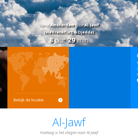
Vanaf
Amsterdam
naar
Al-Jawf
(via Frankfurt & Djedda)
8
uur
29
min
Bekijk de locatie
Al-Jawf
Hoelang is het vliegen naar Al-Jawf