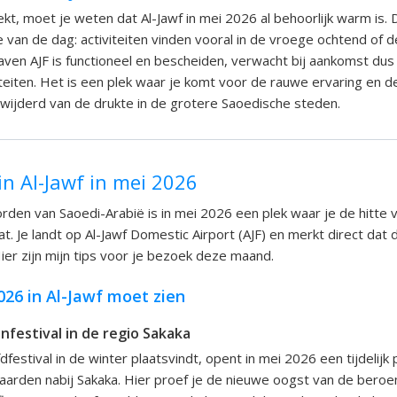
ekt, moet je weten dat Al-Jawf in mei 2026 al behoorlijk warm is.
e van de dag: activiteiten vinden vooral in de vroege ochtend of 
haven AJF is functioneel en bescheiden, verwacht bij aankomst du
iteiten. Het is een plek waar je komt voor de rauwe ervaring en de
wijderd van de drukte in de grotere Saoedische steden.
in Al-Jawf in mei 2026
orden van Saoedi-Arabië is in mei 2026 een plek waar je de hitte v
. Je landt op Al-Jawf Domestic Airport (AJF) en merkt direct dat d
Hier zijn mijn tips voor je bezoek deze maand.
026 in Al-Jawf moet zien
enfestival in de regio Sakaka
estival in de winter plaatsvindt, opent in mei 2026 een tijdelijk
gaarden nabij Sakaka. Hier proef je de nieuwe oogst van de bero