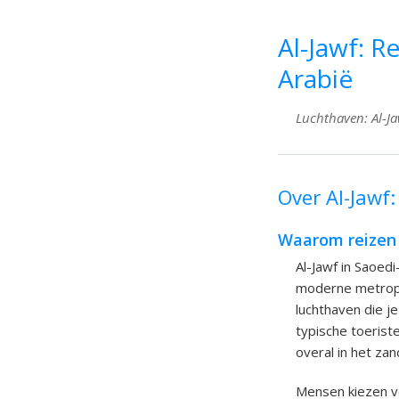
Al-Jawf: R
Arabië
Luchthaven: Al-Jaw
Over Al-Jawf:
Waarom reizen 
Al-Jawf in Saoed
moderne metropol
luchthaven die je
typische toerist
overal in het zan
Mensen kiezen vo