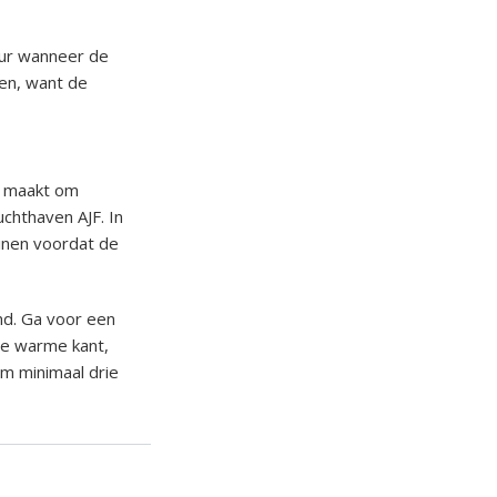
uur wanneer de
nen, want de
k maakt om
uchthaven AJF. In
uinen voordat de
nd. Ga voor een
 de warme kant,
m minimaal drie