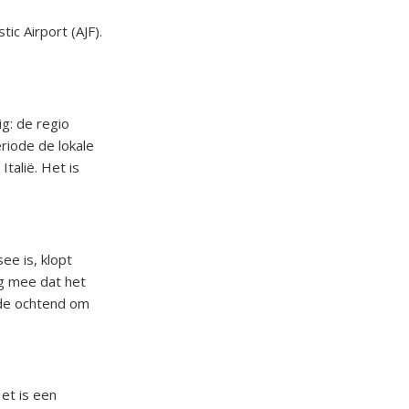
ic Airport (AJF).
ig: de regio
riode de lokale
talië. Het is
ee is, klopt
g mee dat het
 de ochtend om
Het is een