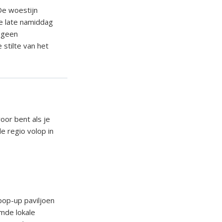
 De woestijn
de late namiddag
s geen
 stilte van het
oor bent als je
e regio volop in
 pop-up paviljoen
emde lokale