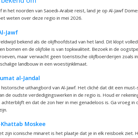
wf in het noorden van Saoedi-Arabië reist, land je op Al-Jawf Domest
oet weten over deze regio in mei 2026.
Al-Jawf
eldwijd bekend als de olijfhoofdstad van het land. Dit klopt volled
en bomen en de olijfolie is van topkwaliteit. Bezoek in de oogstpe
oeven, maar verwacht geen toeristische olijfboerderijen zoals in I
tschalige landbouw in een woestijnklimaat.
Dumat al-Jandal
t historische uithangbord van Al-Jawf. Het cliché dat dit een must-s
n de oudste verdedigingswerken in de regio is. Houd er rekenin
chterblijft en dat de zon hier in mei genadeloos is. Ga vroeg in
ijn.
l-Khattab Moskee
ijn iconische minaret is het plaatje dat je in elk reisboek ziet. 