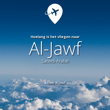
Hoelang is het vliegen naar
Al-Jawf
Saoedi-Arabië
Over Al-Jawf