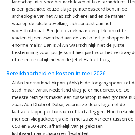
landschap, niet voor het nachtleven of luxe strandclubs. He
is een geschikte keuze als je geïnteresseerd bent in de
archeologie van het Arabisch Schiereiland en de manier
waarop de lokale bevolking zich aanpast aan het
woestijnklimaat. Ben je op zoek naar een plek om uit te
waaien bij een zwembad aan de kust of wil je shoppen in
enorme malls? Dan is Al Ain waarschijnlijk niet de juiste
bestemming voor jou. Je komt hier juist voor het vertraagd
ritme en de nabijheid van de Jebel Hafeet-berg.
Bereikbaarheid en kosten in mei 2026
Al Ain International Airport (AAN) is de toegangspoort tot 
stad, maar vanuit Nederland vlieg je er niet direct op. De
meeste reizigers maken een tussenstop in een grotere hu
zoals Abu Dhabi of Dubai, waarna ze doorvliegen of de
laatste etappe per huurauto of taxi afleggen. Houd rekenin
met een vliegticketprijs die in mei 2026 varieert tussen de
650 en 950 euro, afhankelijk van je gekozen
luchtvaartmaatschappij en flexibiliteit.