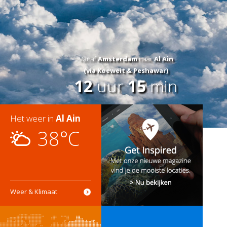
Vanaf
Amsterdam
naar
Al Ain
(via Koeweit & Peshawar)
12
uur
15
min
Het weer in
Al Ain
38°C
Weer & Klimaat