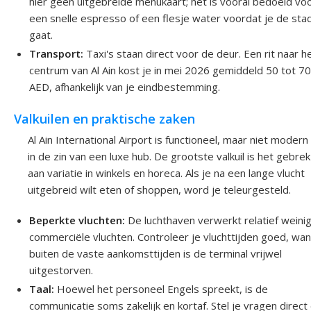
hier geen uitgebreide menukaart; het is vooral bedoeld vo
een snelle espresso of een flesje water voordat je de stad
gaat.
Transport:
Taxi's staan direct voor de deur. Een rit naar h
centrum van Al Ain kost je in mei 2026 gemiddeld 50 tot 7
AED, afhankelijk van je eindbestemming.
Valkuilen en praktische zaken
Al Ain International Airport is functioneel, maar niet modern
in de zin van een luxe hub. De grootste valkuil is het gebrek
aan variatie in winkels en horeca. Als je na een lange vlucht
uitgebreid wilt eten of shoppen, word je teleurgesteld.
Beperkte vluchten:
De luchthaven verwerkt relatief weini
commerciële vluchten. Controleer je vluchttijden goed, wan
buiten de vaste aankomsttijden is de terminal vrijwel
uitgestorven.
Taal:
Hoewel het personeel Engels spreekt, is de
communicatie soms zakelijk en kortaf. Stel je vragen direct