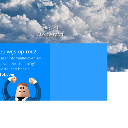
Vliegveld
Akola Airport
Ga wijs op reis!
Meer informatie over uw
vakantiebestemming?
Bestel een boek bij
Bol.com