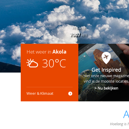
Afstand
7007
km
Het weer in
Akola
30°C
Weer & Klimaat
A
Hoelang is h