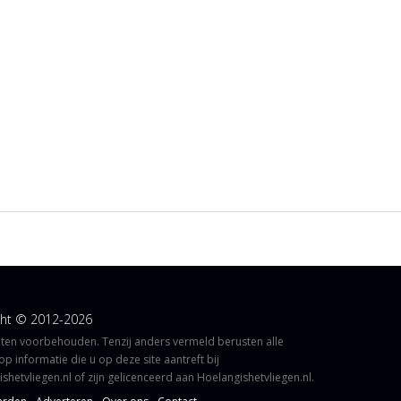
ght © 2012-2026
hten voorbehouden. Tenzij anders vermeld berusten alle
op informatie die u op deze site aantreft bij
shetvliegen.nl of zijn gelicenceerd aan Hoelangishetvliegen.nl.