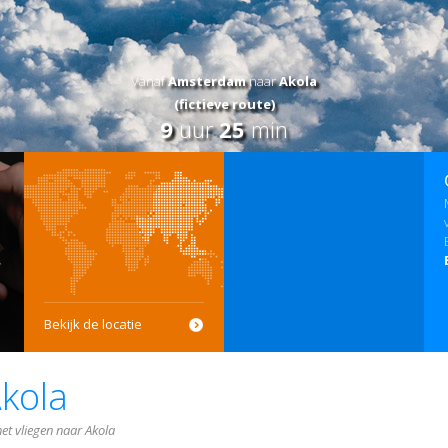
Vanaf
Amsterdam
naar
Akola
(fictieve route)
9
uur
25
min
Bekijk de locatie
kola
et vliegen naar Akola