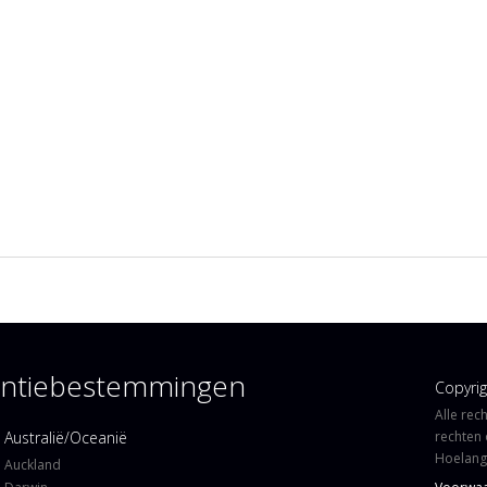
kantiebestemmingen
Copyri
Alle rec
Australië/Oceanië
rechten 
Hoelangi
Auckland