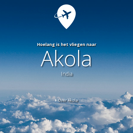
Hoelang is het vliegen naar
Akola
India
Over Akola