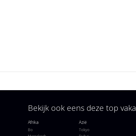
Bekijk ook eens deze top va
Afrika
Azië
Bo
Tokyo