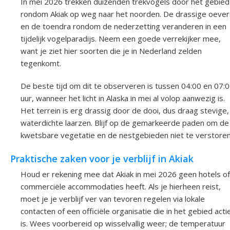
In mei 2026 trekken duizenden trekvogels door het gebied
rondom Akiak op weg naar het noorden. De drassige oever
en de toendra rondom de nederzetting veranderen in een
tijdelijk vogelparadijs. Neem een goede verrekijker mee,
want je ziet hier soorten die je in Nederland zelden
tegenkomt.
De beste tijd om dit te observeren is tussen 04:00 en 07:
uur, wanneer het licht in Alaska in mei al volop aanwezig is.
Het terrein is erg drassig door de dooi, dus draag stevige,
waterdichte laarzen. Blijf op de gemarkeerde paden om de
kwetsbare vegetatie en de nestgebieden niet te verstoren
Praktische zaken voor je verblijf in Akiak
Houd er rekening mee dat Akiak in mei 2026 geen hotels of
commerciële accommodaties heeft. Als je hierheen reist,
moet je je verblijf ver van tevoren regelen via lokale
contacten of een officiële organisatie die in het gebied acti
is. Wees voorbereid op wisselvallig weer; de temperatuur