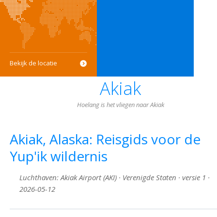
Bekijk de locatie
Akiak
Hoelang is het vliegen naar Akiak
Akiak, Alaska: Reisgids voor de
Yup'ik wildernis
Luchthaven: Akiak Airport (AKI) · Verenigde Staten · versie 1 ·
2026-05-12