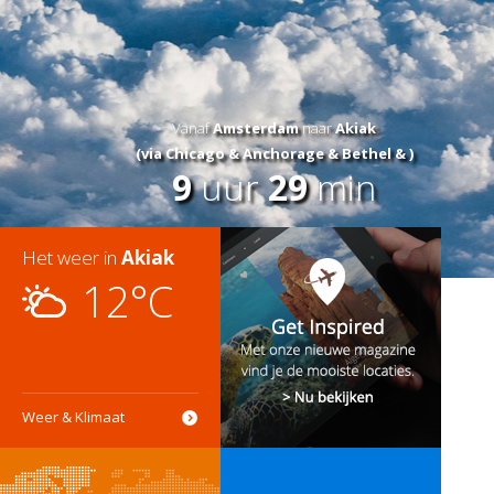
Vanaf
Amsterdam
naar
Akiak
(via Chicago & Anchorage & Bethel & )
9
uur
29
min
Het weer in
Akiak
12°C
Weer & Klimaat