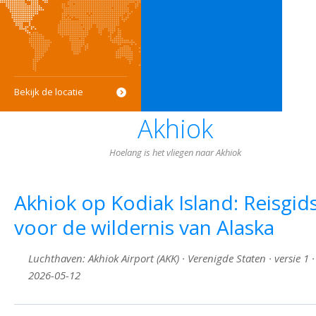
Bekijk de locatie
Akhiok
Hoelang is het vliegen naar Akhiok
Akhiok op Kodiak Island: Reisgid
voor de wildernis van Alaska
Luchthaven: Akhiok Airport (AKK) · Verenigde Staten · versie 1 ·
2026-05-12