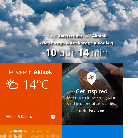
Vanaf
Amsterdam
naar
Akhiok
(via Chicago & Anchorage & Kodiak)
10
uur
14
min
Het weer in
Akhiok
14°C
Weer & Klimaat