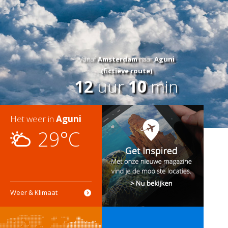
Vanaf
Amsterdam
naar
Aguni
(fictieve route)
12
uur
10
min
Het weer in
Aguni
29°C
Weer & Klimaat