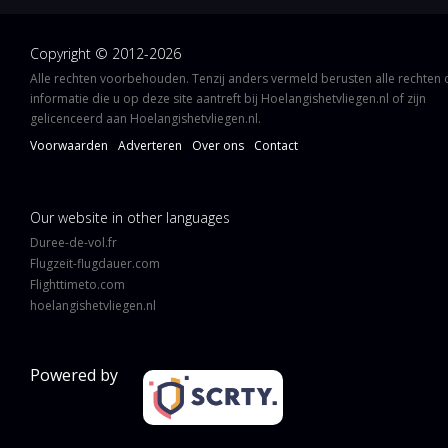
Copyright © 2012-2026
Alle rechten voorbehouden. Tenzij anders vermeld berusten alle rechten
informatie die u op deze site aantreft bij Hoelangishetvliegen.nl of zijn
gelicenceerd aan Hoelangishetvliegen.nl.
Voorwaarden
Adverteren
Over ons
Contact
Our website in other languages
Duree-de-vol.fr
Flugzeit-flugdauer.com
Flighttimeto.com
hoelangishetvliegen.nl
Powered by