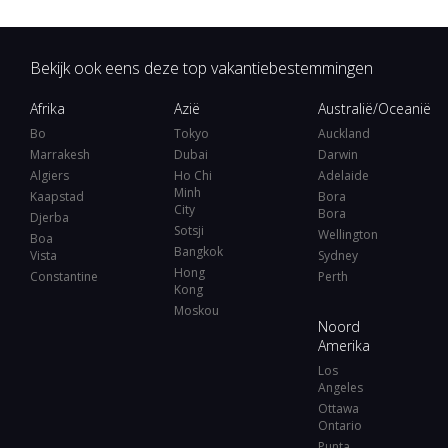
Bekijk ook eens deze top vakantiebestemmingen
Afrika
Azië
Australië/Oceanië
Bo
Tokyo
Auckland
Marrakesh
Dubai
Darwin
Algiers
Ho Chi
Adelaide
Minh
Kaapstad
Bora
City
Bora
Djerba
Sotsji
Wellington
Boa
Bangkok
Vista
Sydney
Hong
Constantine
Perth
Kong
Moskou
Noord
Amerika
Los
Angeles
Ottawa
Ontario
Punta