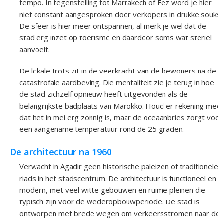
tempo. In tegenstelling tot Marrakech of Fez word je hier
niet constant aangesproken door verkopers in drukke souk
De sfeer is hier meer ontspannen, al merk je wel dat de
stad erg inzet op toerisme en daardoor soms wat steriel
aanvoelt.
De lokale trots zit in de veerkracht van de bewoners na de
catastrofale aardbeving. Die mentaliteit zie je terug in hoe
de stad zichzelf opnieuw heeft uitgevonden als de
belangrijkste badplaats van Marokko. Houd er rekening me
dat het in mei erg zonnig is, maar de oceaanbries zorgt vo
een aangename temperatuur rond de 25 graden.
De architectuur na 1960
Verwacht in Agadir geen historische paleizen of traditionele
riads in het stadscentrum. De architectuur is functioneel en
modern, met veel witte gebouwen en ruime pleinen die
typisch zijn voor de wederopbouwperiode. De stad is
ontworpen met brede wegen om verkeersstromen naar d