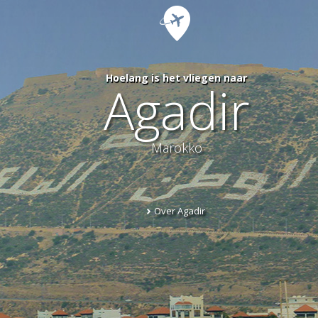
Hoelang is het vliegen naar
Agadir
Marokko
Over Agadir