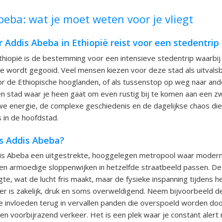
beba: wat je moet weten voor je vliegt
Addis Abeba in Ethiopië reist voor een stedentrip
thiopië is de bestemming voor een intensieve stedentrip waarbij j
epe wordt gegooid. Veel mensen kiezen voor deze stad als uitvals
oor de Ethiopische hooglanden, of als tussenstop op weg naar an
een stad waar je heen gaat om even rustig bij te komen aan een 
we energie, de complexe geschiedenis en de dagelijkse chaos di
s in de hoofdstad.
is Addis Abeba?
ddis Abeba een uitgestrekte, hooggelegen metropool waar moder
n armoedige sloppenwijken in hetzelfde straatbeeld passen. De 
e, wat de lucht fris maakt, maar de fysieke inspanning tijdens h
er is zakelijk, druk en soms overweldigend. Neem bijvoorbeeld de 
ale invloeden terug in vervallen panden die overspoeld worden do
n voorbijrazend verkeer. Het is een plek waar je constant alert 