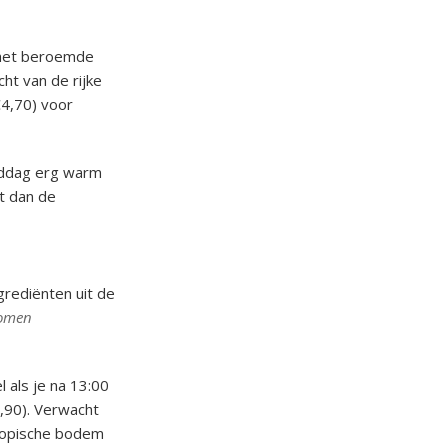
 het beroemde
ht van de rijke
€4,70) voor
iddag erg warm
nt dan de
grediënten uit de
omen
 als je na 13:00
0,90). Verwacht
thiopische bodem