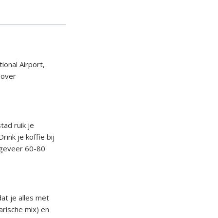
ional Airport,
e over
tad ruik je
ink je koffie bij
ongeveer 60-80
dat je alles met
rische mix) en