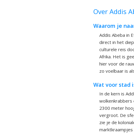
Over Addis A
Waarom je naar 
Addis Abeba in E
direct in het di
culturele reis d
Afrika. Het is g
hier voor de rau
zo voelbaar is al
Wat voor stad 
In de kern is A
wolkenkrabbers e
2300 meter hoogt
vergroot. De sfe
zie je de koloni
marktkraampjes e