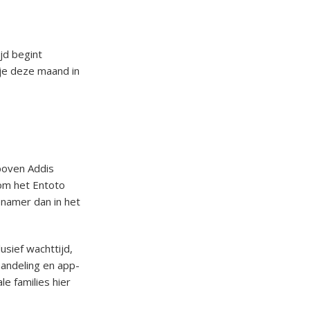
ijd begint
 je deze maand in
boven Addis
om het Entoto
enamer dan in het
usief wachttijd,
handeling en app-
le families hier