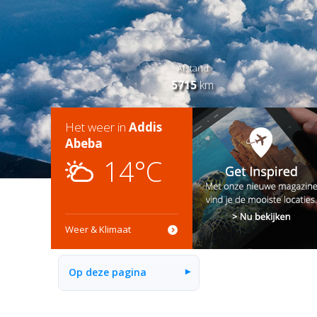
Afstand
5715
km
Het weer in
Addis
Abeba
14°C
Weer & Klimaat
Op deze pagina
▾