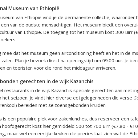
nal Museum van Ethiopië
Museum van Ethiopië vind je de permanente collectie, waaronder
', een van de oudste mensachtigen. Het museum biedt een overzic
cultuur van Ethiopië. De toegang tot het museum kost 300 Birr (
zoekers.
g mee dat het museum geen airconditioning heeft en het in de m
 zalen. Plan je bezoek direct na openingstijd om 09:00 uur. Je be
en en toeristen voor die rond het middaguur arriveren.
bonden gerechten in de wijk Kazanchis
el restaurants in de wijk Kazanchis speciale gerechten aan met in
 het seizoen. Je vindt hier diverse eetgelegenheden die verse
G
erenkool) bereiden met seizoensgebonden kruiden.
s is een populaire plek voor zakenlunches, dus reserveer een tafel
en hoofdgerecht kost hier gemiddeld 500 tot 700 Birr (€7,80 - €1
ting, maar wel een eerlijke keuken die precies laat zien wat de E