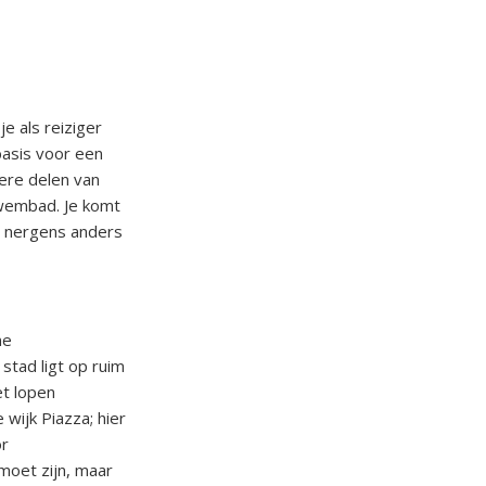
e als reiziger
basis voor een
dere delen van
zwembad. Je komt
e nergens anders
ne
stad ligt op ruim
et lopen
wijk Piazza; hier
or
moet zijn, maar