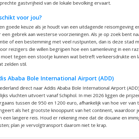
prechte gastvrijheid van de lokale bevolking ervaart.
schikt voor jou?
en goede keuze als je houdt van een uitdagende reisomgeving en
r een gebrek aan westerse voorzieningen. Als je op zoek bent na
tie of een bestemming met veel rustpunten, dan is deze stad mi
voor reizigers die willen begrijpen hoe een samenleving in een r
 moet tegen een stootje kunnen wat betreft verkeersdrukte en l
 zelden stil.
is Ababa Bole International Airport (ADD)
 Nederland direct naar Addis Ababa Bole International Airport (ADD
elijks vluchten uitvoert vanaf Schiphol. In mei 2026 liggen de prijz
rgaans tussen de 950 en 1200 euro, afhankelijk van hoe ver van 
ngeert als het grootste knooppunt van het continent, waardoor je
n een langere reis. Houd er rekening mee dat de douane en immig
sten; plan je vervolgtransport daarom niet te krap.