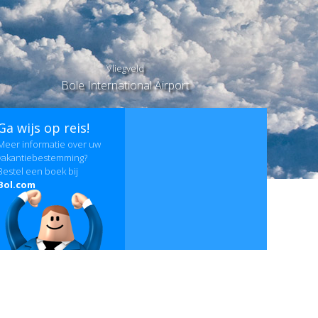
Vliegveld
Bole International Airport
Ga wijs op reis!
Meer informatie over uw
vakantiebestemming?
Bestel een boek bij
Bol.com