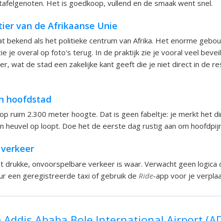
 tafelgenoten. Het is goedkoop, vullend en de smaak went snel.
ier van de Afrikaanse Unie
t bekend als het politieke centrum van Afrika. Het enorme gebo
ie je overal op foto's terug. In de praktijk zie je vooral veel bevei
, wat de stad een zakelijke kant geeft die je niet direct in de re
n hoofdstad
 op ruim 2.300 meter hoogte. Dat is geen fabeltje: je merkt het di
een heuvel op loopt. Doe het de eerste dag rustig aan om hoofdpi
 verkeer
et drukke, onvoorspelbare verkeer is waar. Verwacht geen logica
r een geregistreerde taxi of gebruik de
Ride
-app voor je verpla
Addis Ababa Bole International Airport (AD