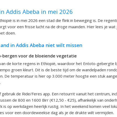
in Addis Abeba in mei 2026
hiopië is in mei 2026 een stad die flink in beweging is. De regent
rgt voor een frisse lucht na de droge maanden. Hier lees je wat
et doen.
and in Addis Abeba niet wilt missen
-bergen voor de bloeiende vegetatie
 van de korte regens in Ethiopië, waardoor het Entoto-gebergte 
empo groen kleurt. Dit is de beste tijd om de wandelpaden rond
n. De temperatuur is hier op 3.000 meter hoogte een stuk aang
.
 gebruik de Ride/Feres app. Een retourrit vanuit het centrum, incl
ussen de 800 en 1600 Birr (€12,50 - €25), afhankelijk van onder
k is op werkdagen heerlijk rustig. In het weekend komen veel loka
kies voor een doordeweekse dag als je de drukte wilt vermijden.