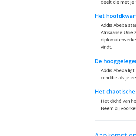
deelt die met je
Het hoofdkwart
Addis Abeba staa
Afrikaanse Unie z
diplomatenverkeer
vindt.
De hooggelege
Addis Abeba ligt
conditie als je 
Het chaotische
Het cliché van h
Neem bij voorkeu
Aankomst op 