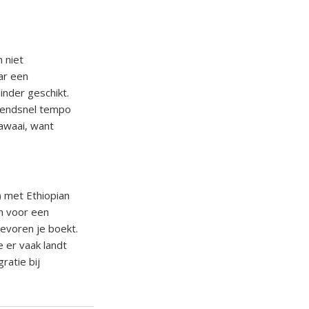
 niet
ar een
nder geschikt.
azendsnel tempo
awaai, want
) met Ethiopian
en voor een
tevoren je boekt.
 er vaak landt
ratie bij