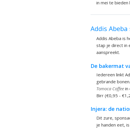
in mei te bieden 
Addis Abeba
Addis Abeba is he
stap je direct in
aanspreekt.
De bakermat va
Iedereen linkt Ad
gebrande bonen. H
Tomoca Coffee
in
Birr (€0,95 - €1,
Injera: de nati
Dit zure, sponsac
je handen eet, is