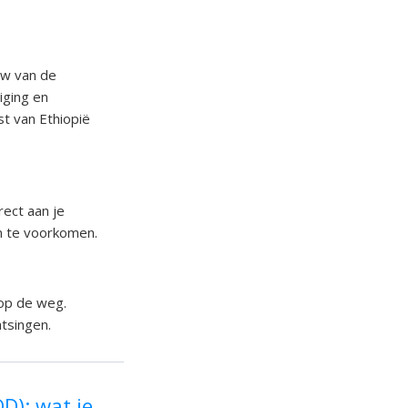
uw van de
liging en
st van Ethiopië
rect aan je
jn te voorkomen.
 op de weg.
atsingen.
D): wat je