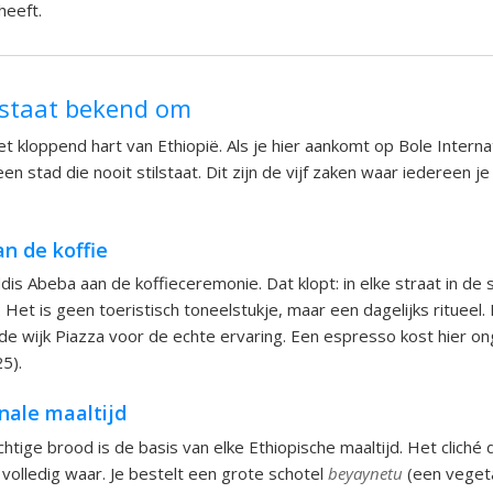
heeft.
 staat bekend om
t kloppend hart van Ethiopië. Als je hier aankomt op Bole Internat
 een stad die nooit stilstaat. Dit zijn de vijf zaken waar iedereen j
n de koffie
dis Abeba aan de koffieceremonie. Dat klopt: in elke straat in de s
et is geen toeristisch toneelstukje, maar een dagelijks ritueel. Dr
 de wijk Piazza voor de echte ervaring. Een espresso kost hier 
25).
onale maaltijd
htige brood is de basis van elke Ethiopische maaltijd. Het cliché 
 volledig waar. Je bestelt een grote schotel
beyaynetu
(een vegeta