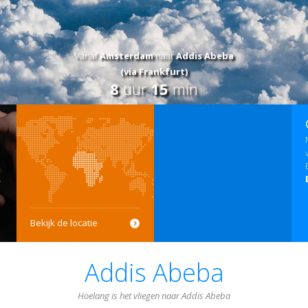
Vanaf
Amsterdam
naar
Addis Abeba
(via Frankfurt)
8
uur
15
min
Bekijk de locatie
Addis Abeba
Hoelang is het vliegen naar Addis Abeba