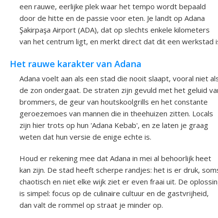
een rauwe, eerlijke plek waar het tempo wordt bepaald
door de hitte en de passie voor eten. Je landt op Adana
Şakirpaşa Airport (ADA), dat op slechts enkele kilometers
van het centrum ligt, en merkt direct dat dit een werkstad i
Het rauwe karakter van Adana
Adana voelt aan als een stad die nooit slaapt, vooral niet al
de zon ondergaat. De straten zijn gevuld met het geluid va
brommers, de geur van houtskoolgrills en het constante
geroezemoes van mannen die in theehuizen zitten. Locals
zijn hier trots op hun 'Adana Kebab', en ze laten je graag
weten dat hun versie de enige echte is.
Houd er rekening mee dat Adana in mei al behoorlijk heet
kan zijn. De stad heeft scherpe randjes: het is er druk, som
chaotisch en niet elke wijk ziet er even fraai uit. De oplossi
is simpel: focus op de culinaire cultuur en de gastvrijheid,
dan valt de rommel op straat je minder op.