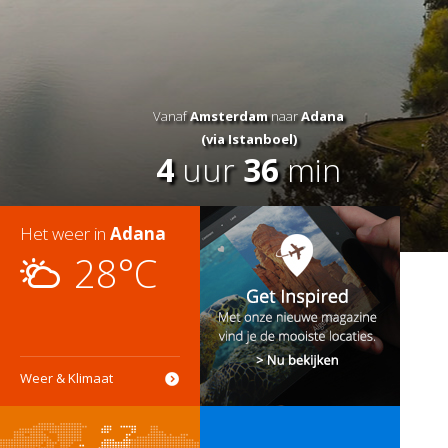
Vanaf
Amsterdam
naar
Adana
(via Istanboel)
4
uur
36
min
Het weer in
Adana
28°C
Weer & Klimaat