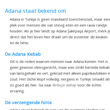
Adana staat bekend om
Adana in Turkije is geen standaard toeristenstad, maar een
plek voor mensen die van stevig eten en een rauw randje
houden. Als je hier landt op Adana Şakirpaşa Airport, merk j
direct dat het leven hier draait om de essentie: de keuken
en de hitte.
De Adana Kebab
Dit is de reden waarom mensen naar Adana komen. Het is
geen gewoon vleesgerecht, maar een strikt bereide kebab
van lamsgehakt en vet, gekruid met alleen paprikavlokken 
zout. Het cliché klopt volledig: nergens in Turkije smaakt dit
zo goed als hier. Ga naar
Birbiçer Kebap
voor de echte
ervaring.
De verzengende hitte
Adana staat bekend als een van de warmste steden van