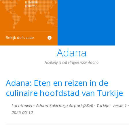
Bekijk de locatie
Adana
Hoelang is het vliegen naar Adana
Adana: Eten en reizen in de
culinaire hoofdstad van Turkije
Luchthaven: Adana Şakirpaşa Airport (ADA) · Turkije · versie 1 ·
2026-05-12