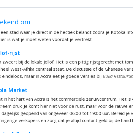
bekend om
 een stad waar je direct in de hectiek belandt zodra je Kotoka Int
Hier is wat je moet weten voordat je vertrekt.
lof-rijst
 zweert bij de lokale Jollof. Het is een pittig rijstgerecht met to
 heel West-Afrika centraal staat. De discussie of de Ghanese vari
s eindeloos, maar in Accra eet je goede versies bij
Buka Restauran
ola Market
 in het hart van Accra is het commerciële zenuwcentrum. Het is e
xtreem druk. Je komt hier niet voor de rust, maar voor de rauwe e
s dagelijks geopend van ongeveer 06:00 tot 19:00 uur. Bereid je 
ringerige verkopers en zorg dat je altijd contant geld bij de hand 