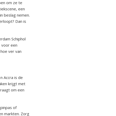
doen om ze te
ziekscene, een
 in beslag nemen.
erloopt? Dan is
erdam Schiphol
n voor een
n hoe ver van
n Accra is de
aken krijgt met
 vraagt om een
 pinpas of
 en markten. Zorg