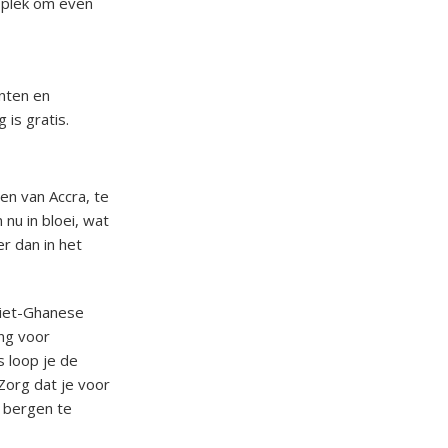
e plek om even
nten en
is gratis.
en van Accra, te
nu in bloei, wat
r dan in het
niet-Ghanese
ng voor
 loop je de
Zorg dat je voor
e bergen te