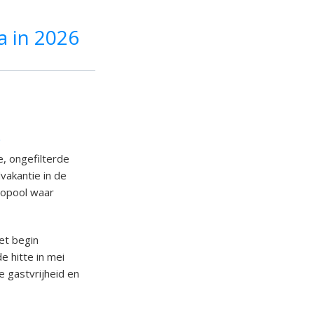
a in 2026
s
, ongefilterde
vakantie in de
ropool waar
et begin
e hitte in mei
e gastvrijheid en