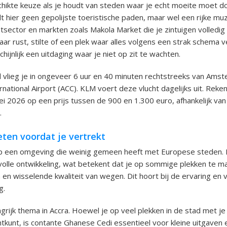
chikte keuze als je houdt van steden waar je echt moeite moet 
ndt hier geen gepolijste toeristische paden, maar wel een rijke mu
ector en markten zoals Makola Market die je zintuigen volledig
aar rust, stilte of een plek waar alles volgens een strak schema v
ijnlijk een uitdaging waar je niet op zit te wachten.
 vlieg je in ongeveer 6 uur en 40 minuten rechtstreeks van Amst
rnational Airport (ACC). KLM voert deze vlucht dagelijks uit. Reke
mei 2026 op een prijs tussen de 900 en 1.300 euro, afhankelijk va
.
ten voordat je vertrekt
p een omgeving die weinig gemeen heeft met Europese steden. I
n volle ontwikkeling, wat betekent dat je op sommige plekken te m
en wisselende kwaliteit van wegen. Dit hoort bij de ervaring en
g.
ngrijk thema in Accra. Hoewel je op veel plekken in de stad met je
htkunt, is contante Ghanese Cedi essentieel voor kleine uitgaven