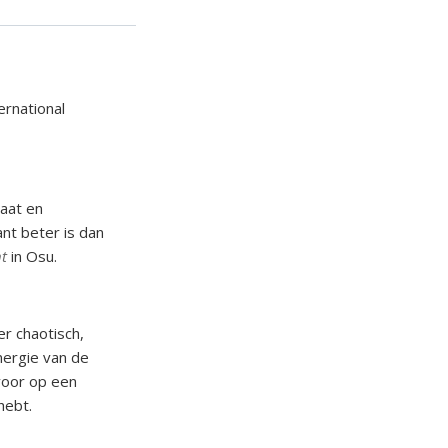
ernational
maat en
ant beter is dan
t
in Osu.
r chaotisch,
nergie van de
voor op een
hebt.