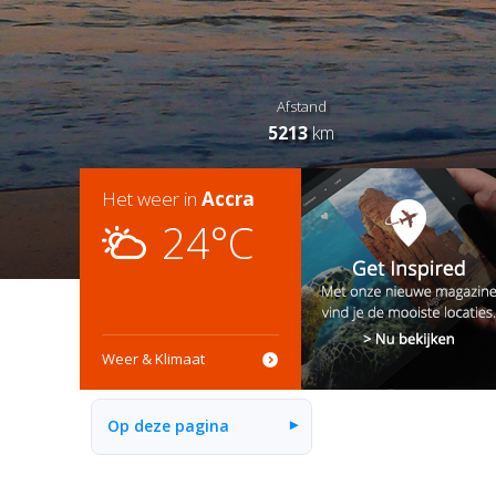
Afstand
5213
km
Het weer in
Accra
24°C
Weer & Klimaat
Op deze pagina
▾