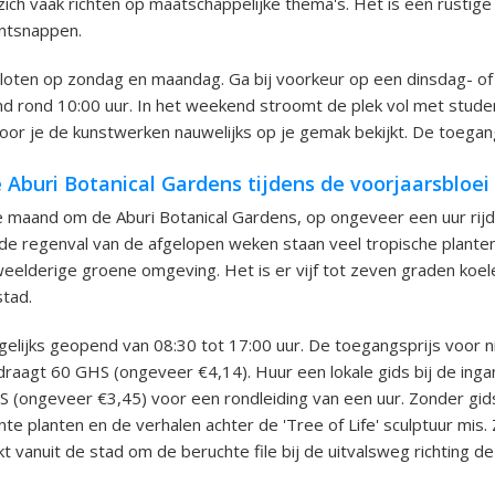
zich vaak richten op maatschappelijke thema's. Het is een rustig
ontsnappen.
sloten op zondag en maandag. Ga bij voorkeur op een dinsdag- of
 rond 10:00 uur. In het weekend stroomt de plek vol met stude
oor je de kunstwerken nauwelijks op je gemak bekijkt. De toegang 
Aburi Botanical Gardens tijdens de voorjaarsbloei
 maand om de Aburi Botanical Gardens, op ongeveer een uur rijd
e regenval van de afgelopen weken staan veel tropische planten 
eelderige groene omgeving. Het is er vijf tot zeven graden koele
tad.
agelijks geopend van 08:30 tot 17:00 uur. De toegangsprijs voor 
aagt 60 GHS (ongeveer €4,14). Huur een lokale gids bij de inga
(ongeveer €3,45) voor een rondleiding van een uur. Zonder gids
te planten en de verhalen achter de 'Tree of Life' sculptuur mis. 
kt vanuit de stad om de beruchte file bij de uitvalsweg richting d