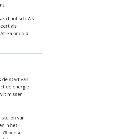
mt.
ak chaotisch. Als
eert als
Afrika om tijd
k de start van
ect de energie
wilt missen.
nstellen van
n in het
de Ghanese