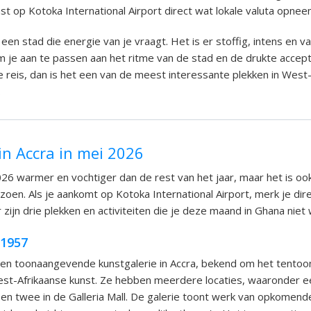
mst op Kotoka International Airport direct wat lokale valuta opnee
s een stad die energie van je vraagt. Het is er stoffig, intens en va
m je aan te passen aan het ritme van de stad en de drukte accept
 reis, dan is het een van de meest interessante plekken in West-
.
in Accra in mei 2026
2026 warmer en vochtiger dan de rest van het jaar, maar het is oo
zoen. Als je aankomt op Kotoka International Airport, merk je dir
 zijn drie plekken en activiteiten die je deze maand in Ghana niet 
 1957
een toonaangevende kunstgalerie in Accra, bekend om het tentoo
t-Afrikaanse kunst. Ze hebben meerdere locaties, waaronder ee
en twee in de Galleria Mall. De galerie toont werk van opkomen