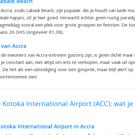
Labadi Beach
ccra, zoals Labadi Beach, zijn populair. Als je houdt van luide mu
kale hapjes, zit je hier goed. Verwacht echter geen rustig paradij
dagmiddag vooral een plek voor grote groepen en feesten. De to
ans 20 GHS (ongeveer €1,38).
 van Accra
de inwoners van Accra extreem gastvrij zijn, is geen cliché maar d
e constant aan, niet altijd om iets te verkopen, maar vaak uit op
 Zie het als een uitnodiging voor een gesprek, maar blijf alert o
portemonnee zien.
Kotoka International Airport (ACC): wat je
toka International Airport in Accra