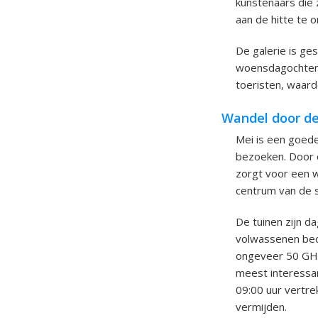
kunstenaars die 
aan de hitte te 
De galerie is ge
woensdagochtend
toeristen, waard
Wandel door de 
Mei is een goede
bezoeken. Door d
zorgt voor een w
centrum van de s
De tuinen zijn d
volwassenen bedr
ongeveer 50 GHS 
meest interessan
09:00 uur vertre
vermijden.