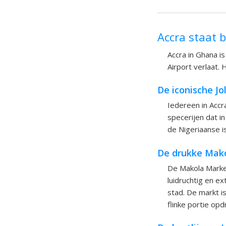
Accra staat 
Accra in Ghana is
Airport verlaat. 
De iconische Jol
Iedereen in Accra
specerijen dat in
de Nigeriaanse i
De drukke Mak
De Makola Market
luidruchtig en e
stad. De markt i
flinke portie opd