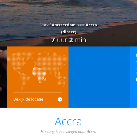
Vanaf
Amsterdam
naar
Accra
(direct)
7
uur
2
min
Bekijk de locatie
Accra
Hoelang is het vliegen naar Accra