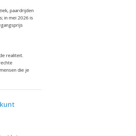
ziek, paardrijden
s; in mei 2026 is
egangsprijs
e realiteit.
rechte
p mensen die je
 kunt