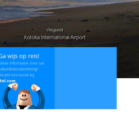
Vliegveld
Kotoka International Airport
Ga wijs op reis!
Meer informatie over uw
vakantiebestemming?
Bestel een boek bij
Bol.com