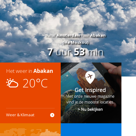
Vanaf
Amsterdam
naar
Abakan
(via Moskou)
7
uur
53
min
Het weer in
Abakan
20°C
Weer & Klimaat