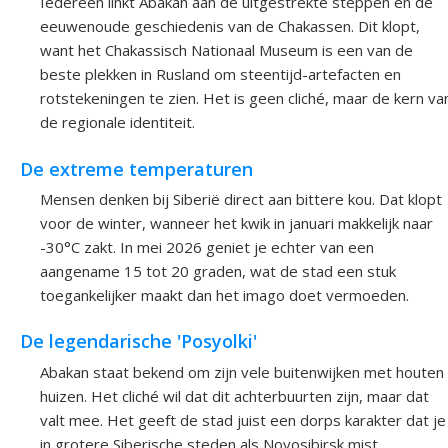
Iedereen linkt Abakan aan de uitgestrekte steppen en de
eeuwenoude geschiedenis van de Chakassen. Dit klopt,
want het Chakassisch Nationaal Museum is een van de
beste plekken in Rusland om steentijd-artefacten en
rotstekeningen te zien. Het is geen cliché, maar de kern va
de regionale identiteit.
De extreme temperaturen
Mensen denken bij Siberië direct aan bittere kou. Dat klopt
voor de winter, wanneer het kwik in januari makkelijk naar
-30°C zakt. In mei 2026 geniet je echter van een
aangename 15 tot 20 graden, wat de stad een stuk
toegankelijker maakt dan het imago doet vermoeden.
De legendarische 'Posyolki'
Abakan staat bekend om zijn vele buitenwijken met houten
huizen. Het cliché wil dat dit achterbuurten zijn, maar dat
valt mee. Het geeft de stad juist een dorps karakter dat je
in grotere Siberische steden als Novosibirsk mist.