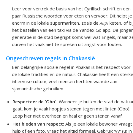
Leer voor vertrek de basis van het Cyrillisch schrift en een
paar Russische woorden voor eten en vervoer. Dit helpt je
enorm in de lokale supermarkten, zoals de
Alipi
keten, of bi
het bestellen van een taxi via de Yandex Go app. De jonge
generatie in de stad begrijpt soms wel wat Engels, maar z
durven het vaak niet te spreken uit angst voor fouten.
Ongeschreven regels in Chakassië
Een belangrijke sociale regel in Abakan is het respect voor
de lokale tradities en de natuur. Chakassië heeft een sterk
inheemse cultuur; veel mensen hechten waarde aan
sjamanistische gebruiken.
Respecteer de 'Obo':
Wanneer je buiten de stad de natuur
gaat, kom je vaak hoopjes stenen tegen met linten (Obo).
Loop hier niet overheen en haal er geen stenen vanaf.
Het bieden van respect:
Als je een lokale bewoner vraag
hulp of een foto, vraag het altijd formeel. Gebruik 'Vy' (u) in