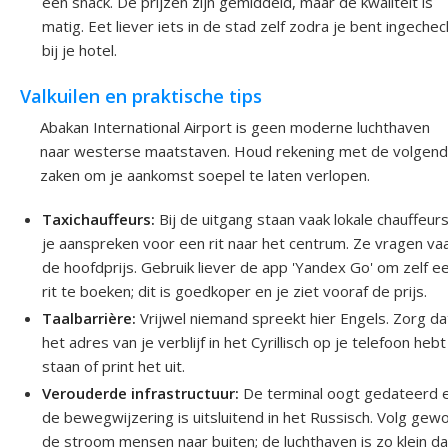
een snack. De prijzen zijn gemiddeld, maar de kwaliteit is
matig. Eet liever iets in de stad zelf zodra je bent ingechec
bij je hotel.
Valkuilen en praktische tips
Abakan International Airport is geen moderne luchthaven
naar westerse maatstaven. Houd rekening met de volgen
zaken om je aankomst soepel te laten verlopen.
Taxichauffeurs:
Bij de uitgang staan vaak lokale chauffeurs
je aanspreken voor een rit naar het centrum. Ze vragen va
de hoofdprijs. Gebruik liever de app 'Yandex Go' om zelf e
rit te boeken; dit is goedkoper en je ziet vooraf de prijs.
Taalbarrière:
Vrijwel niemand spreekt hier Engels. Zorg da
het adres van je verblijf in het Cyrillisch op je telefoon hebt
staan of print het uit.
Verouderde infrastructuur:
De terminal oogt gedateerd 
de bewegwijzering is uitsluitend in het Russisch. Volg gew
de stroom mensen naar buiten; de luchthaven is zo klein da