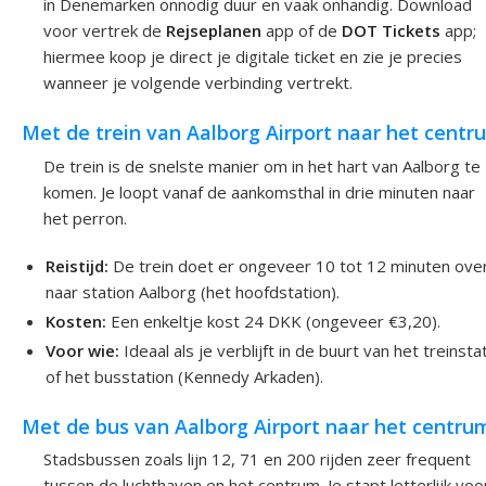
in Denemarken onnodig duur en vaak onhandig. Download
voor vertrek de
Rejseplanen
app of de
DOT Tickets
app;
hiermee koop je direct je digitale ticket en zie je precies
wanneer je volgende verbinding vertrekt.
Met de trein van Aalborg Airport naar het centr
De trein is de snelste manier om in het hart van Aalborg te
komen. Je loopt vanaf de aankomsthal in drie minuten naar
het perron.
Reistijd:
De trein doet er ongeveer 10 tot 12 minuten ove
naar station Aalborg (het hoofdstation).
Kosten:
Een enkeltje kost 24 DKK (ongeveer €3,20).
Voor wie:
Ideaal als je verblijft in de buurt van het treinsta
of het busstation (Kennedy Arkaden).
Met de bus van Aalborg Airport naar het centru
Stadsbussen zoals lijn 12, 71 en 200 rijden zeer frequent
tussen de luchthaven en het centrum. Je stapt letterlijk voo