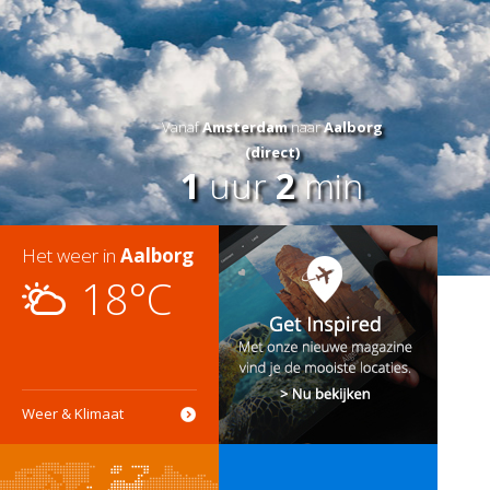
Vanaf
Amsterdam
naar
Aalborg
(direct)
1
uur
2
min
Het weer in
Aalborg
18°C
Weer & Klimaat