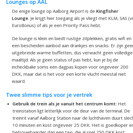
Lounges op AAL
De enige lounge op Aalborg Airport is de
Kingfisher
Lounge
. Je krijgt hier toegang als je vliegt met KLM, SAS (v
EuroBonus) of als je een Priority Pass hebt.
De lounge is klein en biedt rustige zitplekken, gratis wifi en
een bescheiden aanbod aan drankjes en snacks. Er zijn gee
uitgebreide warme buffetten, dus verwacht geen volledige
maaltijd. Als je geen status of pas hebt, kun je bij de
incheckbalie soms een dagpas kopen voor ongeveer 200
DKK, maar dat is het voor een korte vlucht meestal niet
waard.
Twee slimme tips voor je vertrek
Gebruik de trein als je vanuit het centrum komt:
Het
treinstation ligt letterlijk voor de deur van de terminal. De
treinrit vanaf Aalborg Station naar de luchthaven duurt slec
10 minuten en kost ongeveer 25 DKK. Het is goedkoper e
betrouwbaarder dan een taxi, die al snel 250 DKK kost.