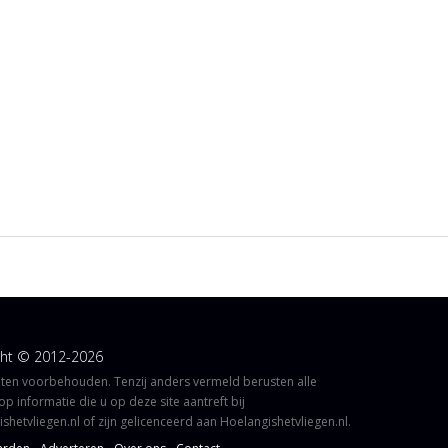
ght © 2012-2026
hten voorbehouden. Tenzij anders vermeld berusten alle
op informatie die u op deze site aantreft bij
shetvliegen.nl of zijn gelicenceerd aan Hoelangishetvliegen.nl.