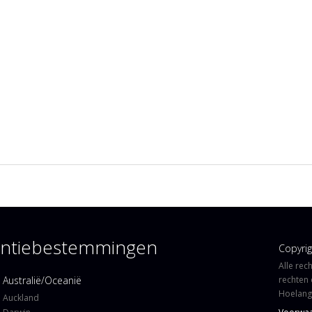
kantiebestemmingen
Copyri
Alle rec
Australië/Oceanië
rechten 
Hoelangi
Auckland