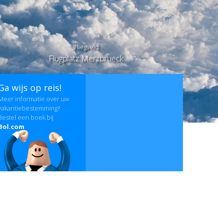
Vliegveld
Flugplatz Merzbrueck
Ga wijs op reis!
Meer informatie over uw
vakantiebestemming?
Bestel een boek bij
Bol.com