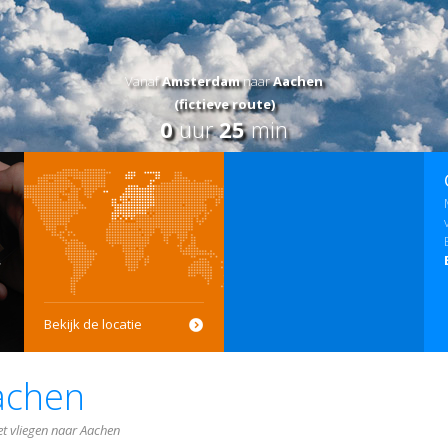
Vanaf
Amsterdam
naar
Aachen
(fictieve route)
0
uur
25
min
Bekijk de locatie
achen
et vliegen naar Aachen