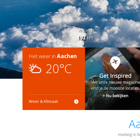
Afstand
192
km
Het weer in
Aachen
20°C
Weer & Klimaat
A
Hoelang is h