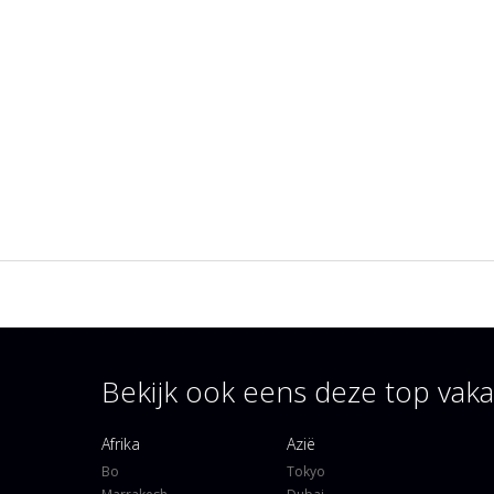
Bekijk ook eens deze top va
Afrika
Azië
Bo
Tokyo