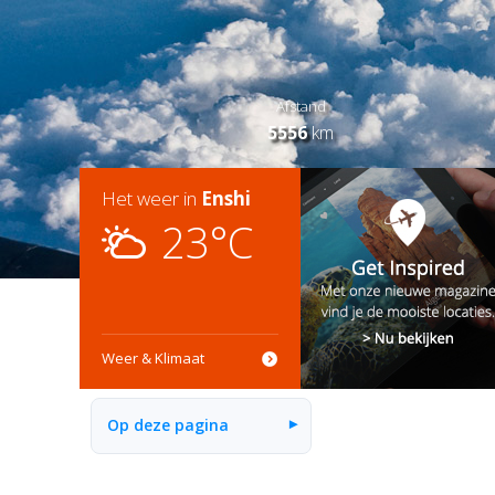
Afstand
5556
km
Het weer in
Enshi
23°C
Weer & Klimaat
Op deze pagina
▾