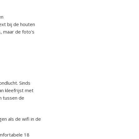
en
ext bij de houten
s, maar de foto's
ndlucht. Sinds
an kleefrijst met
n tussen de
en als de wifi in de
mfortabele 18