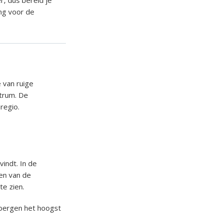
, dus bereid je
ng voor de
 van ruige
ntrum. De
 regio.
vindt. In de
een van de
te zien.
 bergen het hoogst