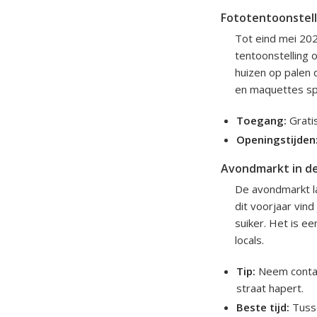
Fototentoonstell
Tot eind mei 202
tentoonstelling o
huizen op palen d
en maquettes sp
Toegang:
Gratis
Openingstijden
Avondmarkt in de
De avondmarkt la
dit voorjaar vind
suiker. Het is e
locals.
Tip:
Neem contant
straat hapert.
Beste tijd:
Tusse