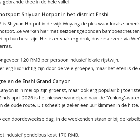
s gebrande thee in de hele vallei.
hotspot: Shiyuan Hotpot in het district Enshi
6 is Shiyuan Hotpot in de wijk Wuyang de plek waar locals same
ijl hotpot. Ze werken hier met seizoensgebonden bamboescheuten 
ei op hun best zijn. Het is er vaak erg druk, dus reserveer via W
erras.
geveer 120 RMB per persoon inclusief lokale rijstwijn.
r erg luidruchtig zijn door de vele groepen, maar het eten is de
te en de Enshi Grand Canyon
nyon is in mei op zijn groenst, maar ook erg populair bij toerist
 Sinds april 2026 is het nieuwe wandelpad naar de 'Yunlong'-water
an de oude route. Dit scheelt je zeker een uur klimmen in de hitte.
 een doordeweekse dag. In de weekenden staan er bij de kabelb
et inclusief pendelbus kost 170 RMB.