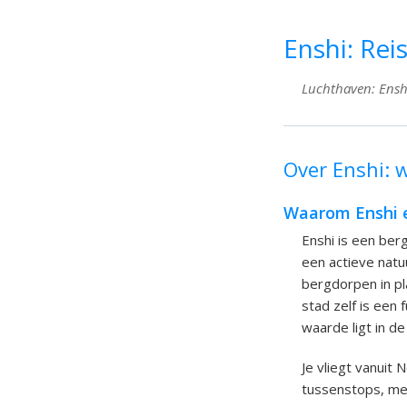
Enshi: Rei
Luchthaven: Enshi
Over Enshi: w
Waarom Enshi e
Enshi is een berg
een actieve natuu
bergdorpen in pl
stad zelf is een
waarde ligt in 
Je vliegt vanuit
tussenstops, mee