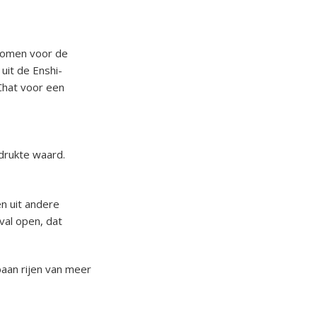
nkomen voor de
uit de Enshi-
eChat voor een
 drukte waard.
en uit andere
val open, dat
aan rijen van meer