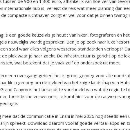
s tussen de 900 en 1.300 euro, afhankelijk van hoe ver van tevore
 internationale hub is, vereist de reis wat meer planning dan e
 de compacte luchthaven zorgt er wel voor dat je binnen twintig 
 is een goede keuze als je houdt van hiken, fotograferen en he
els nauwelijks wordt gesproken. Ben je op zoek naar luxe resort
 een stad waar alles volgens westerse standaarden verloopt? Dan
et de plek waar je naar zoekt. De infrastructuur is gericht op de lo
risten, wat betekent dat je vaak zelf op onderzoek uit moet.
 kern een overgangsgebied: het is groot genoeg voor alle noodzak
aar klein genoeg om de invloed van het ruige landschap van Hube
 Grand Canyon is het bekendste voorbeeld van wat de regio te b
en toeristische verwennerij. Je komt hier voor de rauwe ervarin
geologie.
 mee dat de communicatie in Enshi in mei 2026 nog steeds een 
arijn spreekt. Download daarom vooraf goede vertaal-apps en zor