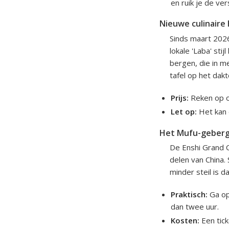
en ruik je de ver
Nieuwe culinaire 
Sinds maart 202
lokale 'Laba' st
bergen, die in m
tafel op het dakt
Prijs:
Reken op on
Let op:
Het kan e
Het Mufu-geberg
De Enshi Grand Ca
delen van China.
minder steil is d
Praktisch:
Ga op
dan twee uur.
Kosten:
Een tick