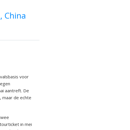
, China
tvalsbasis voor
elegen
ai aantreft. De
s, maar de echte
 twee
ourticket in mei