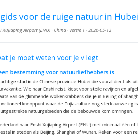
sgids voor de ruige natuur in Hubei
 Xujiaping Airport (ENU) · China · versie 1 · 2026-05-12
at je moet weten voor je vliegt
en bestemming voor natuurliefhebbers is
achtige stad in de Chinese provincie Hubei die vooral dient als ui
rvakantie. Wie naar Enshi reist, kiest voor steile ravijnen en afg
aats van de glimmende wolkenkrabbers die je in Beijing of Shangh
 functioneel knooppunt waar de Tujia-cultuur nog sterk aanwezig i
de uitgestrekte natuurgebieden die de bebouwde kom omringen.
 Nederland naar Enshi Xujiaping Airport (ENU) met minimaal één of
stal in steden als Beijing, Shanghai of Wuhan. Reken voor een ret