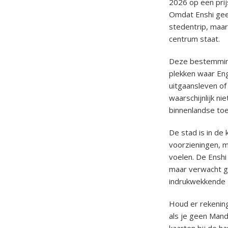
2026 op een prij
Omdat Enshi geen
stedentrip, maar
centrum staat.
Deze bestemming
plekken waar Eng
uitgaansleven of
waarschijnlijk ni
binnenlandse toe
De stad is in de
voorzieningen, m
voelen. De Enshi
maar verwacht ge
indrukwekkende 
Houd er rekening
als je geen Mand