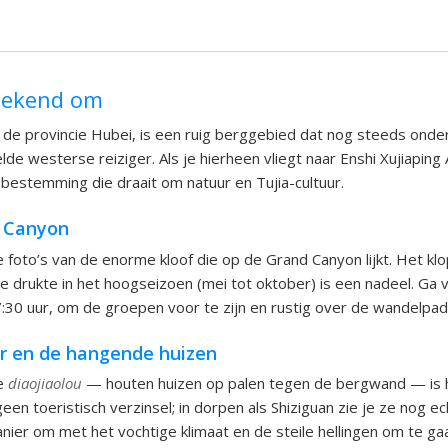
 bekend om
n de provincie Hubei, is een ruig berggebied dat nog steeds onder 
e westerse reiziger. Als je hierheen vliegt naar Enshi Xujiaping A
bestemming die draait om natuur en Tujia-cultuur.
d Canyon
 foto’s van de enorme kloof die op de Grand Canyon lijkt. Het klo
e drukte in het hoogseizoen (mei tot oktober) is een nadeel. Ga 
:30 uur, om de groepen voor te zijn en rustig over de wandelpad
ur en de hangende huizen
de
diaojiaolou
— houten huizen op palen tegen de bergwand — is he
 geen toeristisch verzinsel; in dorpen als Shiziguan zie je ze nog ec
nier om met het vochtige klimaat en de steile hellingen om te ga