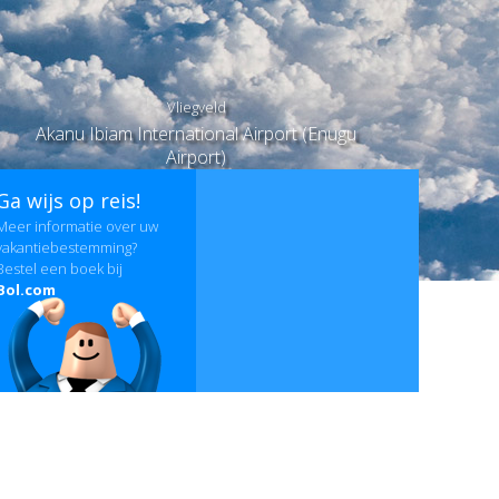
Vliegveld
Akanu Ibiam International Airport (Enugu
Airport)
Ga wijs op reis!
Meer informatie over uw
vakantiebestemming?
Bestel een boek bij
Bol.com