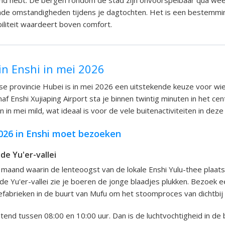
and hebt. De bergen rondom de stad zijn onvoorspelbaar qua weer
nde omstandigheden tijdens je dagtochten. Het is een bestemmi
ibiliteit waardeert boven comfort.
in Enshi in mei 2026
ese provincie Hubei is in mei 2026 een uitstekende keuze voor wie
af Enshi Xujiaping Airport sta je binnen twintig minuten in het ce
 in mei mild, wat ideaal is voor de vele buitenactiviteiten in deze
2026 in Enshi moet bezoeken
de Yu'er-vallei
e maand waarin de lenteoogst van de lokale Enshi Yulu-thee plaats
e Yu'er-vallei zie je boeren de jonge blaadjes plukken. Bezoek 
eefabrieken in de buurt van Mufu om het stoomproces van dichtbij 
tend tussen 08:00 en 10:00 uur. Dan is de luchtvochtigheid in de