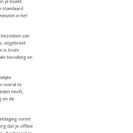
n je boekt.
en standaard
minuten in het
t bezoeken van
s, uitgebreid
 is Enshi
kale bevolking en
elijke
i overal te
ieden heeft,
g en de
uitdaging vormt
g dat je offline