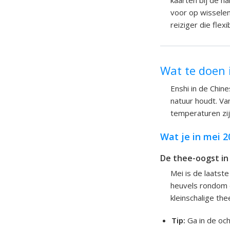
kaarten bij de h
voor op wissele
reiziger die flex
Wat te doen 
Enshi in de Chin
natuur houdt. Van
temperaturen zijn
Wat je in mei 
De thee-oogst in 
Mei is de laatst
heuvels rondom d
kleinschalige th
Tip:
Ga in de och