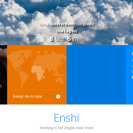
Vanaf
Amsterdam
naar
Enshi
(via Lagos)
8
uur
6
min
Bekijk de locatie
Enshi
Hoelang is het vliegen naar Enshi