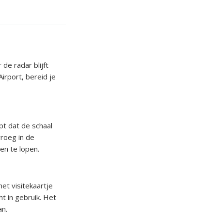
de radar blijft
irport, bereid je
pt dat de schaal
vroeg in de
en te lopen.
t visitekaartje
ht in gebruik. Het
an.