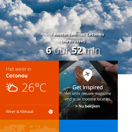
Vanaf
Amsterdam
naar
Cotonou
(via Brussel)
6
uur
52
min
Het weer in
Cotonou
26°C
Weer & Klimaat