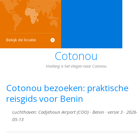
Bekijk de locatie
Cotonou
Hoelang is het vliegen naar Cotonou
Cotonou bezoeken: praktische
reisgids voor Benin
Luchthaven: Cadjehoun Airport (COO) · Benin · versie 3 · 2026
05-13