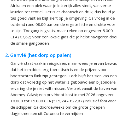
Afrika en een plek waar je letterlijk alles vindt, van verse
kruiden tot textiel. Het is er chaotisch en druk, dus houd je
tas goed vast en blijf alert op je omgeving. Ga vroeg in de
ochtend rond 08:00 uur om de ergste hitte en drukte voor
te zijn. Toegang is gratis, maar reken op ongeveer 5.000
CFA (€7,62) voor een lokale gids die je helpt navigeren doo
de smalle gangpaden.
2. Ganvié (het dorp op palen)
Ganvié staat vaak in reisgidsen, maar wees je ervan bewus
dat het inmiddels erg toeristisch is en de prijzen voor
boottochten flink zijn gestegen. Toch blijft het zien van een
dorp dat volledig op het water is gebouwd een bijzondere
ervaring die je niet wilt missen. Vertrek vanuit de haven va
Abomey-Calavi; een privéboot kost in mei 2026 ongeveer
10.000 tot 15.000 CFA (€15,24 - €22,87) inclusief fooi voor
de schipper. Ga doordeweeks om de grote groepen
dagjesmensen uit Cotonou te vermijden.