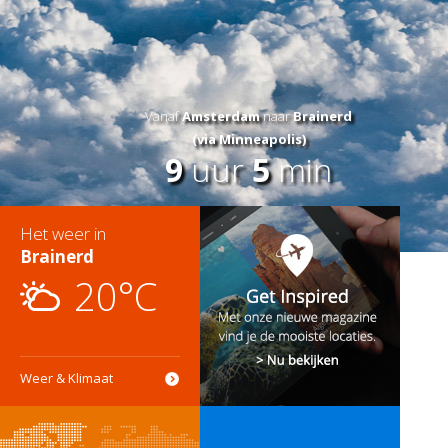
Vanaf
Amsterdam
naar
Brainerd
(via Minneapolis)
9
uur
5
min
Het weer in
Brainerd
20°C
Weer & Klimaat