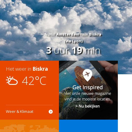
Vanaf
Amsterdam
naar
Biskra
(via Lyon)
3
uur
19
min
Het weer in
Biskra
42°C
Weer & Klimaat