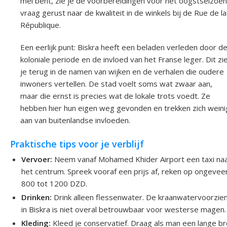
mei bent, zie je de voorbereidingen voor het oogstseizoen
vraag gerust naar de kwaliteit in de winkels bij de Rue de la
République.
Een eerlijk punt: Biskra heeft een beladen verleden door d
koloniale periode en de invloed van het Franse leger. Dit zi
je terug in de namen van wijken en de verhalen die oudere
inwoners vertellen. De stad voelt soms wat zwaar aan,
maar die ernst is precies wat de lokale trots voedt. Ze
hebben hier hun eigen weg gevonden en trekken zich weini
aan van buitenlandse invloeden.
Praktische tips voor je verblijf
Vervoer:
Neem vanaf Mohamed Khider Airport een taxi na
het centrum. Spreek vooraf een prijs af, reken op ongevee
800 tot 1200 DZD.
Drinken:
Drink alleen flessenwater. De kraanwatervoorzie
in Biskra is niet overal betrouwbaar voor westerse magen.
Kleding:
Kleed je conservatief. Draag als man een lange b