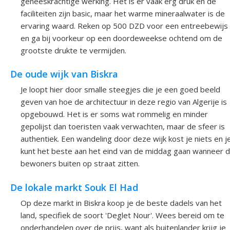
geneeskrachtige werking. Het is er vaak erg druk en de
faciliteiten zijn basic, maar het warme mineraalwater is de
ervaring waard. Reken op 500 DZD voor een entreebewijs
en ga bij voorkeur op een doordeweekse ochtend om de
grootste drukte te vermijden.
De oude wijk van Biskra
Je loopt hier door smalle steegjes die je een goed beeld
geven van hoe de architectuur in deze regio van Algerije is
opgebouwd. Het is er soms wat rommelig en minder
gepolijst dan toeristen vaak verwachten, maar de sfeer is
authentiek. Een wandeling door deze wijk kost je niets en j
kunt het beste aan het eind van de middag gaan wanneer 
bewoners buiten op straat zitten.
De lokale markt Souk El Had
Op deze markt in Biskra koop je de beste dadels van het
land, specifiek de soort 'Deglet Nour'. Wees bereid om te
onderhandelen over de prijs, want als buitenlander krijg je