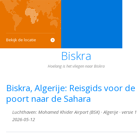
Bekijk de locatie
Biskra
Hoelang is het vliegen naar Biskra
Biskra, Algerije: Reisgids voor de
poort naar de Sahara
Luchthaven: Mohamed Khider Airport (BSK) · Algerije · versie 1
2026-05-12