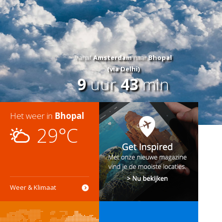
Vanaf
Amsterdam
naar
Bhopal
(via Delhi)
9
uur
43
min
Het weer in
Bhopal
29°C
Weer & Klimaat