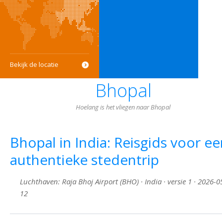
Bekijk de locatie
Bhopal
Hoelang is het vliegen naar Bhopal
Bhopal in India: Reisgids voor e
authentieke stedentrip
Luchthaven: Raja Bhoj Airport (BHO) · India · versie 1 · 2026-0
12